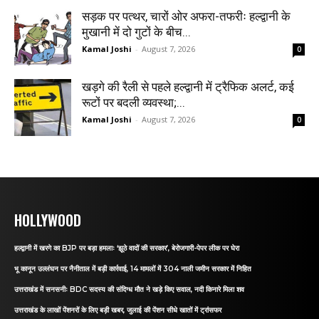
सड़क पर पत्थर, चारों ओर अफरा-तफरीः हल्द्वानी के
मुखानी में दो गुटों के बीच...
Kamal Joshi
-
August 7, 2026
0
खड़गे की रैली से पहले हल्द्वानी में ट्रैफिक अलर्ट, कई
रूटों पर बदली व्यवस्था;...
Kamal Joshi
-
August 7, 2026
0
HOLLYWOOD
हल्द्वानी में खरगे का BJP पर बड़ा हमलाः ‘झूठे वादों की सरकार’, बेरोजगारी-पेपर लीक पर घेरा
भू कानून उल्लंघन पर नैनीताल में बड़ी कार्रवाई, 14 मामलों में 304 नाली जमीन सरकार में निहित
उत्तराखंड में सनसनीः BDC सदस्य की संदिग्ध मौत ने खड़े किए सवाल, नदी किनारे मिला शव
उत्तराखंड के लाखों पेंशनरों के लिए बड़ी खबर, जुलाई की पेंशन सीधे खातों में ट्रांसफर