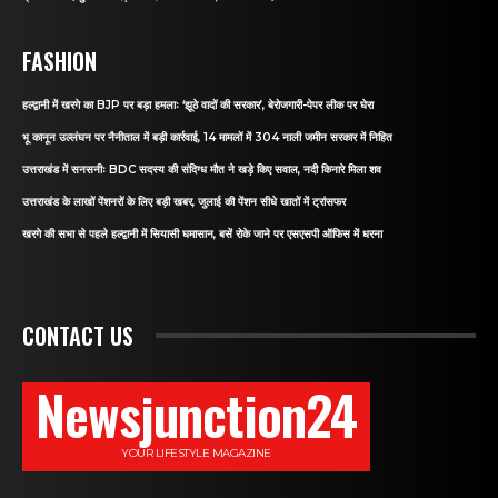
FASHION
हल्द्वानी में खरगे का BJP पर बड़ा हमलाः ‘झूठे वादों की सरकार’, बेरोजगारी-पेपर लीक पर घेरा
भू कानून उल्लंघन पर नैनीताल में बड़ी कार्रवाई, 14 मामलों में 304 नाली जमीन सरकार में निहित
उत्तराखंड में सनसनीः BDC सदस्य की संदिग्ध मौत ने खड़े किए सवाल, नदी किनारे मिला शव
उत्तराखंड के लाखों पेंशनरों के लिए बड़ी खबर, जुलाई की पेंशन सीधे खातों में ट्रांसफर
खरगे की सभा से पहले हल्द्वानी में सियासी घमासान, बसें रोके जाने पर एसएसपी ऑफिस में धरना
CONTACT US
Newsjunction24
YOUR LIFESTYLE MAGAZINE