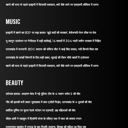
खरगे की सभा से पहले हल्द्वानी में सियासी घमासान, बसें रोके जाने पर एसएसपी ऑफिस में धरना
MUSIC
हल्द्वानी में खरगे का BJP पर बड़ा हमलाः ‘झूठे वादों की सरकार’, बेरोजगारी-पेपर लीक पर घेरा
भू कानून उल्लंघन पर नैनीताल में बड़ी कार्रवाई, 14 मामलों में 304 नाली जमीन सरकार में निहित
उत्तराखंड में सनसनीः BDC सदस्य की संदिग्ध मौत ने खड़े किए सवाल, नदी किनारे मिला शव
उत्तराखंड के लाखों पेंशनरों के लिए बड़ी खबर, जुलाई की पेंशन सीधे खातों में ट्रांसफर
खरगे की सभा से पहले हल्द्वानी में सियासी घमासान, बसें रोके जाने पर एसएसपी ऑफिस में धरना
BEAUTY
दर्दनाक हादसा: अपहरण केस में गई पुलिस टीम के 4 जवान समेत 5 की मौत
नींद की झपकी बनी काल! मुरादाबाद में कार-ट्रॉली भिड़ंत, उत्तराखंड के 4 युवकों की मौत
कार्तिक पूर्णिमा पर चुनार रेलवे स्टेशन पर त्रासदी: छह महिलाओं की मौत
सीएम धामी ने महाकुंभ में त्रिवेणी संगम के पवित्र जल में माता को कराया स्नान
प्रयागराज महाकुंभ में भगदड़ के बाद स्थिति सामान्य, किच्छा की महिला का मिला शव