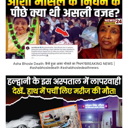
Asha Bhosle Death: कैसे हुआ आशा भोसले का निधन?BREAKING NEWS |
#ashabhosledeath #ashabhosledeathnews