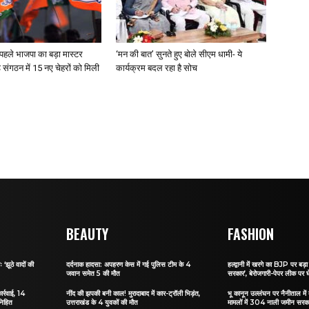
पहले भाजपा का बड़ा मास्टर
‘मन की बात’ सुनते हुए बोले सीएम धामी- ये
ड संगठन में 15 नए चेहरों को मिली
कार्यक्रम बदल रहा है सोच
BEAUTY
FASHION
 ‘झूठे वादों की
दर्दनाक हादसा: अपहरण केस में गई पुलिस टीम के 4
हल्द्वानी में खरगे का BJP पर बड़ा 
जवान समेत 5 की मौत
सरकार’, बेरोजगारी-पेपर लीक पर घ
ार्रवाई, 14
नींद की झपकी बनी काल! मुरादाबाद में कार-ट्रॉली भिड़ंत,
भू कानून उल्लंघन पर नैनीताल में ब
निहित
उत्तराखंड के 4 युवकों की मौत
मामलों में 304 नाली जमीन सरकार