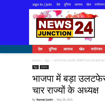
देश
दुनिया
अपराध
खेल
मनोरंजन
sign in / join
देश
दुनिया
अपराध
खेल
मनोरंजन
Home
Bjp
भाजपा में बड़ा उलटफेर, बीजेपी ने एक साथ बदले चार रा
Bjp
Dehli
भाजपा में बड़ा उलटफे
चार राज्यों के अध्यक्ष
By
Kamal Joshi
-
May 28, 2026