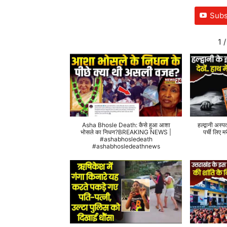
Subs
1
/
Asha Bhosle Death: कैसे हुआ आशा
हल्द्वानी अस्प
भोसले का निधन?BREAKING NEWS |
पर्ची लिए
#ashabhosledeath
#ashabhosledeathnews