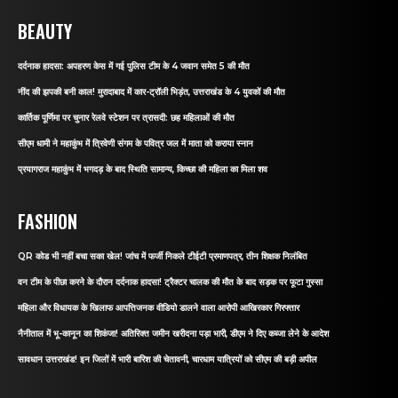
BEAUTY
दर्दनाक हादसा: अपहरण केस में गई पुलिस टीम के 4 जवान समेत 5 की मौत
नींद की झपकी बनी काल! मुरादाबाद में कार-ट्रॉली भिड़ंत, उत्तराखंड के 4 युवकों की मौत
कार्तिक पूर्णिमा पर चुनार रेलवे स्टेशन पर त्रासदी: छह महिलाओं की मौत
सीएम धामी ने महाकुंभ में त्रिवेणी संगम के पवित्र जल में माता को कराया स्नान
प्रयागराज महाकुंभ में भगदड़ के बाद स्थिति सामान्य, किच्छा की महिला का मिला शव
FASHION
QR कोड भी नहीं बचा सका खेल! जांच में फर्जी निकले टीईटी प्रमाणपत्र, तीन शिक्षक निलंबित
वन टीम के पीछा करने के दौरान दर्दनाक हादसा! ट्रैक्टर चालक की मौत के बाद सड़क पर फूटा गुस्सा
महिला और विधायक के खिलाफ आपत्तिजनक वीडियो डालने वाला आरोपी आखिरकार गिरफ्तार
नैनीताल में भू-कानून का शिकंजा! अतिरिक्त जमीन खरीदना पड़ा भारी, डीएम ने दिए कब्जा लेने के आदेश
सावधान उत्तराखंड! इन जिलों में भारी बारिश की चेतावनी, चारधाम यात्रियों को सीएम की बड़ी अपील