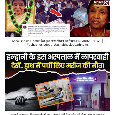
Asha Bhosle Death: कैसे हुआ आशा भोसले का निधन?BREAKING NEWS |
#ashabhosledeath #ashabhosledeathnews
हल्द्वानी अस्पताल में लापरवाही की हद... हाथ में पर्ची लिए मरीज की मौत! Uttarakhand