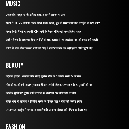
MUSIC
उत्तराखंडः समूह ‘घ’ से कनिष्ठ सहायक बनने का रास्ता साफ
खरगे ने 2027 के लिए तैयार किया ‘विनर प्लान’, बूथ से विधानसभा तक कांग्रेस ने कसी कमर
तिरंगे के रंग में रंगी राजधानी, CM धामी के नेतृत्व में निकली भव्य तिरंगा यात्रा
रेलवे स्टेशन के पास एक ही जगह मिले दो शव, इलाके में मचा हड़कंप; मौत की वजह बनी पहेली
‘शोले’ के वीरू जैसा नजारा! शादी की जिद में हाईटेंशन पोल पर चढ़ी युवती, नीचे जुटी भीड़
BEAUTY
दर्दनाक हादसा: अपहरण केस में गई पुलिस टीम के 4 जवान समेत 5 की मौत
नींद की झपकी बनी काल! मुरादाबाद में कार-ट्रॉली भिड़ंत, उत्तराखंड के 4 युवकों की मौत
कार्तिक पूर्णिमा पर चुनार रेलवे स्टेशन पर त्रासदी: छह महिलाओं की मौत
सीएम धामी ने महाकुंभ में त्रिवेणी संगम के पवित्र जल में माता को कराया स्नान
प्रयागराज महाकुंभ में भगदड़ के बाद स्थिति सामान्य, किच्छा की महिला का मिला शव
FASHION