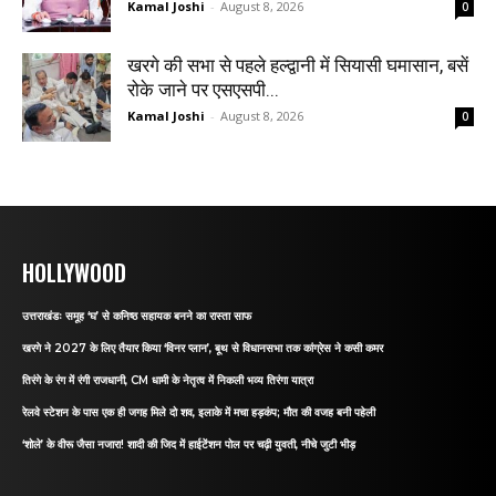
Kamal Joshi
-
August 8, 2026
0
खरगे की सभा से पहले हल्द्वानी में सियासी घमासान, बसें
रोके जाने पर एसएसपी...
Kamal Joshi
-
August 8, 2026
0
HOLLYWOOD
उत्तराखंडः समूह ‘घ’ से कनिष्ठ सहायक बनने का रास्ता साफ
खरगे ने 2027 के लिए तैयार किया ‘विनर प्लान’, बूथ से विधानसभा तक कांग्रेस ने कसी कमर
तिरंगे के रंग में रंगी राजधानी, CM धामी के नेतृत्व में निकली भव्य तिरंगा यात्रा
रेलवे स्टेशन के पास एक ही जगह मिले दो शव, इलाके में मचा हड़कंप; मौत की वजह बनी पहेली
‘शोले’ के वीरू जैसा नजारा! शादी की जिद में हाईटेंशन पोल पर चढ़ी युवती, नीचे जुटी भीड़