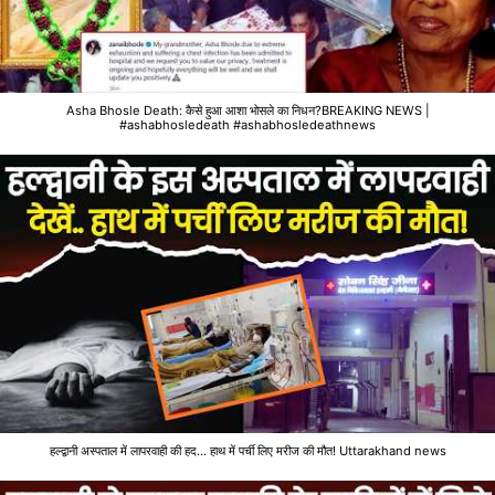
Asha Bhosle Death: कैसे हुआ आशा भोसले का निधन?BREAKING NEWS |
#ashabhosledeath #ashabhosledeathnews
हल्द्वानी अस्पताल में लापरवाही की हद... हाथ में पर्ची लिए मरीज की मौत! Uttarakhand news