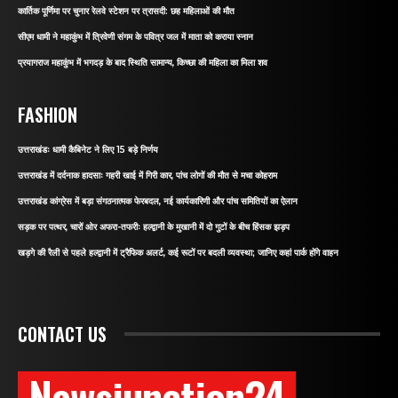
कार्तिक पूर्णिमा पर चुनार रेलवे स्टेशन पर त्रासदी: छह महिलाओं की मौत
सीएम धामी ने महाकुंभ में त्रिवेणी संगम के पवित्र जल में माता को कराया स्नान
प्रयागराज महाकुंभ में भगदड़ के बाद स्थिति सामान्य, किच्छा की महिला का मिला शव
FASHION
उत्तराखंडः धामी कैबिनेट ने लिए 15 बड़े निर्णय
उत्तराखंड में दर्दनाक हादसाः गहरी खाई में गिरी कार, पांच लोगों की मौत से मचा कोहराम
उत्तराखंड कांग्रेस में बड़ा संगठनात्मक फेरबदल, नई कार्यकारिणी और पांच समितियों का ऐलान
सड़क पर पत्थर, चारों ओर अफरा-तफरीः हल्द्वानी के मुखानी में दो गुटों के बीच हिंसक झड़प
खड़गे की रैली से पहले हल्द्वानी में ट्रैफिक अलर्ट, कई रूटों पर बदली व्यवस्था; जानिए कहां पार्क होंगे वाहन
CONTACT US
Newsjunction24