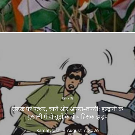
अपराध
सड़क पर पत्थर, चारों ओर अफरा-तफरीः हल्द्वानी के
मुखानी में दो गुटों के बीच हिंसक झड़प
Kamal Joshi
-
August 7, 2026