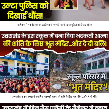
ऋषिकेश में गंगा किनारे यह करते पकड़े गए पति-पत्नी, उल्टा पुलिस को दिखाई धौंस!
उत्तराखंड के इस स्कूल में बना दिया भटकती आत्मा की शांति के लिए 'भूत मंदिर'...और दे दी बलि!