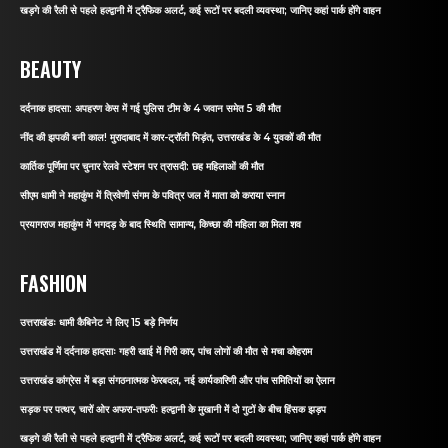
खड़गे की रैली से पहले हल्द्वानी में ट्रैफिक अलर्ट, कई रूटों पर बदली व्यवस्था; जानिए कहां पार्क होंगे वाहन
BEAUTY
दर्दनाक हादसा: अपहरण केस में गई पुलिस टीम के 4 जवान समेत 5 की मौत
नींद की झपकी बनी काल! मुरादाबाद में कार-ट्रॉली भिड़ंत, उत्तराखंड के 4 युवकों की मौत
कार्तिक पूर्णिमा पर चुनार रेलवे स्टेशन पर त्रासदी: छह महिलाओं की मौत
सीएम धामी ने महाकुंभ में त्रिवेणी संगम के पवित्र जल में माता को कराया स्नान
प्रयागराज महाकुंभ में भगदड़ के बाद स्थिति सामान्य, किच्छा की महिला का मिला शव
FASHION
उत्तराखंडः धामी कैबिनेट ने लिए 15 बड़े निर्णय
उत्तराखंड में दर्दनाक हादसाः गहरी खाई में गिरी कार, पांच लोगों की मौत से मचा कोहराम
उत्तराखंड कांग्रेस में बड़ा संगठनात्मक फेरबदल, नई कार्यकारिणी और पांच समितियों का ऐलान
सड़क पर पत्थर, चारों ओर अफरा-तफरीः हल्द्वानी के मुखानी में दो गुटों के बीच हिंसक झड़प
खड़गे की रैली से पहले हल्द्वानी में ट्रैफिक अलर्ट, कई रूटों पर बदली व्यवस्था; जानिए कहां पार्क होंगे वाहन