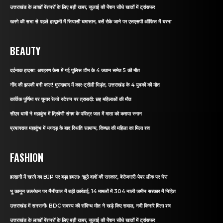
उत्तराखंड के लाखों पेंशनरों के लिए बड़ी खबर, जुलाई की पेंशन सीधे खातों में ट्रांसफर
खरगे की सभा से पहले हल्द्वानी में सियासी घमासान, बसें रोके जाने पर एसएसपी ऑफिस में धरना
BEAUTY
दर्दनाक हादसा: अपहरण केस में गई पुलिस टीम के 4 जवान समेत 5 की मौत
नींद की झपकी बनी काल! मुरादाबाद में कार-ट्रॉली भिड़ंत, उत्तराखंड के 4 युवकों की मौत
कार्तिक पूर्णिमा पर चुनार रेलवे स्टेशन पर त्रासदी: छह महिलाओं की मौत
सीएम धामी ने महाकुंभ में त्रिवेणी संगम के पवित्र जल में माता को कराया स्नान
प्रयागराज महाकुंभ में भगदड़ के बाद स्थिति सामान्य, किच्छा की महिला का मिला शव
FASHION
हल्द्वानी में खरगे का BJP पर बड़ा हमलाः ‘झूठे वादों की सरकार’, बेरोजगारी-पेपर लीक पर घेरा
भू कानून उल्लंघन पर नैनीताल में बड़ी कार्रवाई, 14 मामलों में 304 नाली जमीन सरकार में निहित
उत्तराखंड में सनसनीः BDC सदस्य की संदिग्ध मौत ने खड़े किए सवाल, नदी किनारे मिला शव
उत्तराखंड के लाखों पेंशनरों के लिए बड़ी खबर, जुलाई की पेंशन सीधे खातों में ट्रांसफर