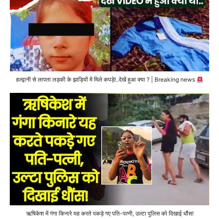
हल्द्वानी से लापता लड़की के झाड़ियों में मिले कपड़े!..देखें हुआ क्या ? | Breaking news
ऋषिकेश में गंगा किनारे यह करते पकड़े गए पति-पत्नी, उल्टा पुलिस को दिखाई धौंस!