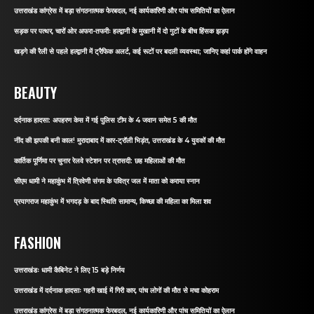
उत्तराखंड कांग्रेस में बड़ा संगठनात्मक फेरबदल, नई कार्यकारिणी और पांच समितियों का ऐलान
सड़क पर पत्थर, चारों ओर अफरा-तफरीः हल्द्वानी के मुखानी में दो गुटों के बीच हिंसक झड़प
खड़गे की रैली से पहले हल्द्वानी में ट्रैफिक अलर्ट, कई रूटों पर बदली व्यवस्था; जानिए कहां पार्क होंगे वाहन
BEAUTY
दर्दनाक हादसा: अपहरण केस में गई पुलिस टीम के 4 जवान समेत 5 की मौत
नींद की झपकी बनी काल! मुरादाबाद में कार-ट्रॉली भिड़ंत, उत्तराखंड के 4 युवकों की मौत
कार्तिक पूर्णिमा पर चुनार रेलवे स्टेशन पर त्रासदी: छह महिलाओं की मौत
सीएम धामी ने महाकुंभ में त्रिवेणी संगम के पवित्र जल में माता को कराया स्नान
प्रयागराज महाकुंभ में भगदड़ के बाद स्थिति सामान्य, किच्छा की महिला का मिला शव
FASHION
उत्तराखंडः धामी कैबिनेट ने लिए 15 बड़े निर्णय
उत्तराखंड में दर्दनाक हादसाः गहरी खाई में गिरी कार, पांच लोगों की मौत से मचा कोहराम
उत्तराखंड कांग्रेस में बड़ा संगठनात्मक फेरबदल, नई कार्यकारिणी और पांच समितियों का ऐलान