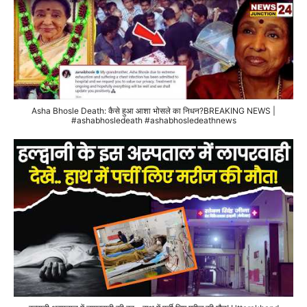
Asha Bhosle Death: कैसे हुआ आशा भोसले का निधन?BREAKING NEWS |
#ashabhosledeath #ashabhosledeathnews