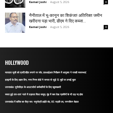
Kamal Joshi
-
August 5, 2026
0
नैनीताल में भू-कानून का शिकंजा! अतिरिक्त जमीन
खरीदना पड़ा भारी, डीएम ने दिए कब्जा...
Kamal Joshi
-
August 5, 2026
0
HOLLYWOOD
मतदाता सूची को त्रुटिरहित बनाने पर जोर, एसआईआर निरीक्षण में आयुक्त ने परखी व्यवस्थाएं
हल्द्वानी के लिए अहम दिन, नगर निगम बोर्ड ने जनता से जुड़े 15 मुद्दों पर लगाई मुहर
उत्तराखंडः यूपीसीएल के आउटसोर्स कर्मचारियों के लिए खुशखबरी
ममता हुई तार-तार! नाले में तड़पता मिला मासूम, मुंह में रबर देख ग्रामीणों के भी उड़ गए होश
उत्तराखंड में बारिश का रौद्र रूप: यमुनोत्री हाईवे बंद, 85 सड़कें ठप, जनजीवन बेहाल