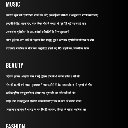
MUSIC
मतदाता सूची को त्रुटिरहित बनाने पर जोर, एसआईआर निरीक्षण में आयुक्त ने परखी व्यवस्थाएं
हल्द्वानी के लिए अहम दिन, नगर निगम बोर्ड ने जनता से जुड़े 15 मुद्दों पर लगाई मुहर
उत्तराखंडः यूपीसीएल के आउटसोर्स कर्मचारियों के लिए खुशखबरी
ममता हुई तार-तार! नाले में तड़पता मिला मासूम, मुंह में रबर देख ग्रामीणों के भी उड़ गए होश
उत्तराखंड में बारिश का रौद्र रूप: यमुनोत्री हाईवे बंद, 85 सड़कें ठप, जनजीवन बेहाल
BEAUTY
दर्दनाक हादसा: अपहरण केस में गई पुलिस टीम के 4 जवान समेत 5 की मौत
नींद की झपकी बनी काल! मुरादाबाद में कार-ट्रॉली भिड़ंत, उत्तराखंड के 4 युवकों की मौत
कार्तिक पूर्णिमा पर चुनार रेलवे स्टेशन पर त्रासदी: छह महिलाओं की मौत
सीएम धामी ने महाकुंभ में त्रिवेणी संगम के पवित्र जल में माता को कराया स्नान
प्रयागराज महाकुंभ में भगदड़ के बाद स्थिति सामान्य, किच्छा की महिला का मिला शव
FASHION