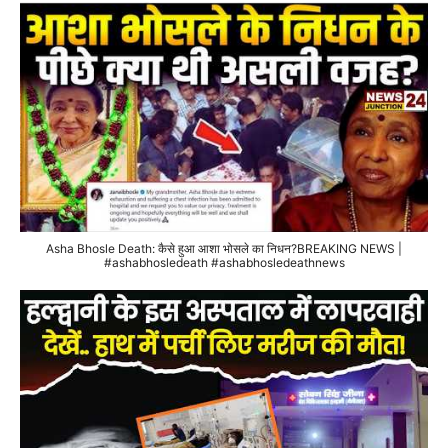
Asha Bhosle Death: कैसे हुआ आशा भोसले का निधन?BREAKING NEWS |
#ashabhosledeath #ashabhosledeathnews