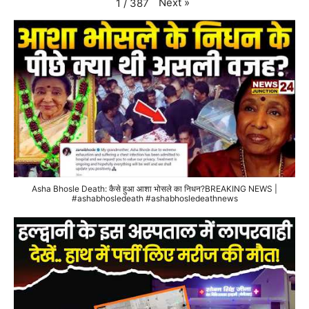
Next
»
1
/
387
Asha Bhosle Death: कैसे हुआ आशा भोसले का निधन?BREAKING NEWS |
#ashabhosledeath #ashabhosledeathnews