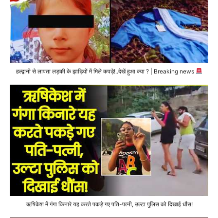
हल्द्वानी से लापता लड़की के झाड़ियों में मिले कपड़े!..देखें हुआ क्या ? | Breaking news
ऋषिकेश में गंगा किनारे यह करते पकड़े गए पति-पत्नी, उल्टा पुलिस को दिखाई धौंस!