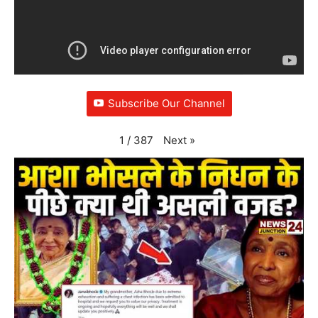
Subscribe Our Channel
Next
»
1
/
387