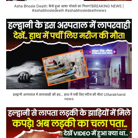
Asha Bhosle Death: कैसे हुआ आशा भोसले का निधन?BREAKING NEWS |
#ashabhosledeath #ashabhosledeathnews
हल्द्वानी अस्पताल में लापरवाही की हद... हाथ में पर्ची लिए मरीज की मौत! Uttarakhand
news