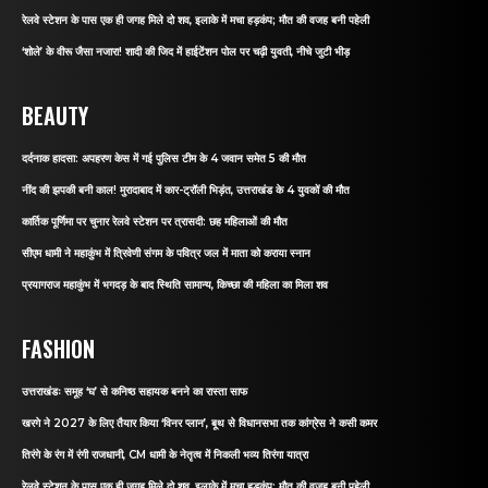
रेलवे स्टेशन के पास एक ही जगह मिले दो शव, इलाके में मचा हड़कंप; मौत की वजह बनी पहेली
‘शोले’ के वीरू जैसा नजारा! शादी की जिद में हाईटेंशन पोल पर चढ़ी युवती, नीचे जुटी भीड़
BEAUTY
दर्दनाक हादसा: अपहरण केस में गई पुलिस टीम के 4 जवान समेत 5 की मौत
नींद की झपकी बनी काल! मुरादाबाद में कार-ट्रॉली भिड़ंत, उत्तराखंड के 4 युवकों की मौत
कार्तिक पूर्णिमा पर चुनार रेलवे स्टेशन पर त्रासदी: छह महिलाओं की मौत
सीएम धामी ने महाकुंभ में त्रिवेणी संगम के पवित्र जल में माता को कराया स्नान
प्रयागराज महाकुंभ में भगदड़ के बाद स्थिति सामान्य, किच्छा की महिला का मिला शव
FASHION
उत्तराखंडः समूह ‘घ’ से कनिष्ठ सहायक बनने का रास्ता साफ
खरगे ने 2027 के लिए तैयार किया ‘विनर प्लान’, बूथ से विधानसभा तक कांग्रेस ने कसी कमर
तिरंगे के रंग में रंगी राजधानी, CM धामी के नेतृत्व में निकली भव्य तिरंगा यात्रा
रेलवे स्टेशन के पास एक ही जगह मिले दो शव, इलाके में मचा हड़कंप; मौत की वजह बनी पहेली