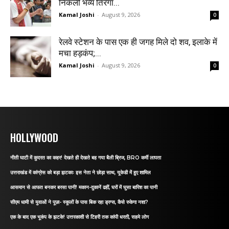
निकली भव्य तिरंगा...
Kamal Joshi
-
August 9, 2026
0
रेलवे स्टेशन के पास एक ही जगह मिले दो शव, इलाके में
मचा हड़कंप;...
Kamal Joshi
-
August 9, 2026
0
HOLLYWOOD
नीती घाटी में कुदरत का कहर! देखते ही देखते बह गया बैली ब्रिज, BRO कर्मी लापता
उत्तराखंड में कांग्रेस को बड़ा झटकाः इस नेता ने छोड़ा साथ, यूकेडी में हुए शामिल
आसमान से आफत बनकर बरसा पानी! मकान-दुकानें ढहीं, घरों में घुसा बारिश का पानी
सीएम धामी से युवाओं ने पूछा- स्कूलों के पास बिक रहा ड्रग्स, कैसे रुकेगा नशा?
एक के बाद एक भूकंप के झटके! उत्तरकाशी से टिहरी तक कांपी धरती, सहमे लोग