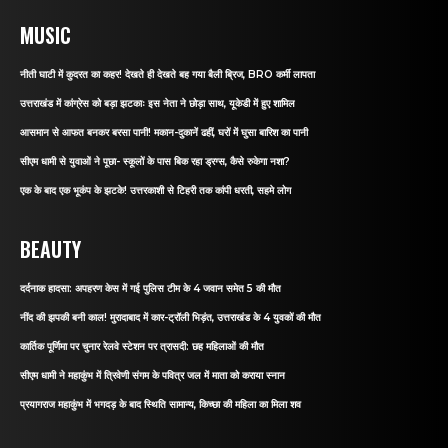
MUSIC
नीती घाटी में कुदरत का कहर! देखते ही देखते बह गया बैली ब्रिज, BRO कर्मी लापता
उत्तराखंड में कांग्रेस को बड़ा झटकाः इस नेता ने छोड़ा साथ, यूकेडी में हुए शामिल
आसमान से आफत बनकर बरसा पानी! मकान-दुकानें ढहीं, घरों में घुसा बारिश का पानी
सीएम धामी से युवाओं ने पूछा- स्कूलों के पास बिक रहा ड्रग्स, कैसे रुकेगा नशा?
एक के बाद एक भूकंप के झटके! उत्तरकाशी से टिहरी तक कांपी धरती, सहमे लोग
BEAUTY
दर्दनाक हादसा: अपहरण केस में गई पुलिस टीम के 4 जवान समेत 5 की मौत
नींद की झपकी बनी काल! मुरादाबाद में कार-ट्रॉली भिड़ंत, उत्तराखंड के 4 युवकों की मौत
कार्तिक पूर्णिमा पर चुनार रेलवे स्टेशन पर त्रासदी: छह महिलाओं की मौत
सीएम धामी ने महाकुंभ में त्रिवेणी संगम के पवित्र जल में माता को कराया स्नान
प्रयागराज महाकुंभ में भगदड़ के बाद स्थिति सामान्य, किच्छा की महिला का मिला शव