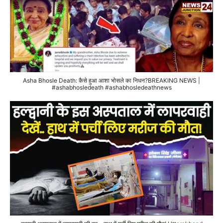
Asha Bhosle Death: कैसे हुआ आशा भोसले का निधन?BREAKING NEWS |
#ashabhosledeath #ashabhosledeathnews