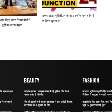
उत्तराखंडः यूपीसीएल के आउटसोर्स कर्मचारियों
ए अहम दिन, नगर निगम बोर्ड ने
के लिए खुशखबरी
 मुद्दों पर लगाई मुहर
BEAUTY
FASHION
र जोर, एसआईआर
दर्दनाक हादसा: अपहरण केस में गई पुलिस टीम के 4
मतदाता सूची को त्रुटिरहित बन
जवान समेत 5 की मौत
निरीक्षण में आयुक्त ने परखी व्यवस्
र्ड ने जनता से
नींद की झपकी बनी काल! मुरादाबाद में कार-ट्रॉली भिड़ंत,
हल्द्वानी के लिए अहम दिन, नगर नि
उत्तराखंड के 4 युवकों की मौत
जुड़े 15 मुद्दों पर लगाई मुहर