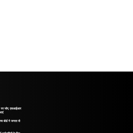
ाने पर जोर, एसआईआर
थाएं
गम बोर्ड ने जनता से