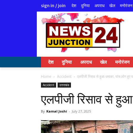
देश
दुनिया
अपराध
खेल
मनोरंजन
sign in / join
देश
दुनिया
अपराध
खेल
मनोरंजन
Home
Accident
एलपीजी रिसाव से हुआ धमाका, पांच लोग हुए
Accident
उत्तराखंड
एलपीजी रिसाव से हुआ
By
Kamal Joshi
-
July 27, 2025