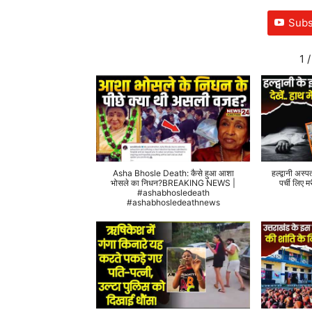
Subs
1
/
Asha Bhosle Death: कैसे हुआ आशा
हल्द्वानी अस्प
भोसले का निधन?BREAKING NEWS |
पर्ची लिए
#ashabhosledeath
#ashabhosledeathnews