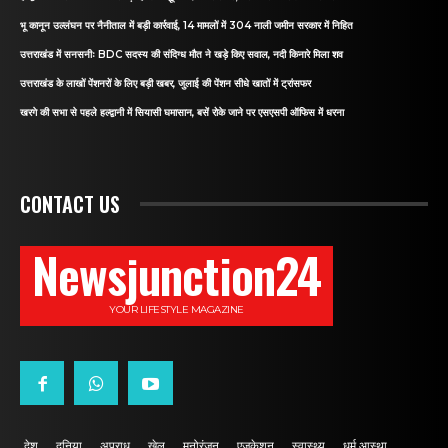
भू कानून उल्लंघन पर नैनीताल में बड़ी कार्रवाई, 14 मामलों में 304 नाली जमीन सरकार में निहित
उत्तराखंड में सनसनीः BDC सदस्य की संदिग्ध मौत ने खड़े किए सवाल, नदी किनारे मिला शव
उत्तराखंड के लाखों पेंशनरों के लिए बड़ी खबर, जुलाई की पेंशन सीधे खातों में ट्रांसफर
खरगे की सभा से पहले हल्द्वानी में सियासी घमासान, बसें रोके जाने पर एसएसपी ऑफिस में धरना
CONTACT US
Newsjunction24
YOUR LIFESTYLE MAGAZINE
देश
दुनिया
अपराध
खेल
मनोरंजन
एजुकेशन
स्वास्थ्य
धर्म आस्था