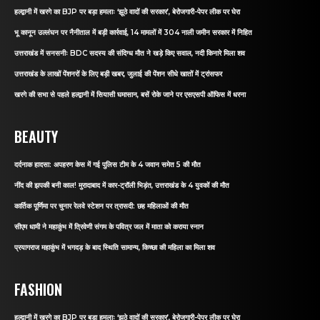
हल्द्वानी में खरगे का BJP पर बड़ा हमलाः ‘झूठे वादों की सरकार’, बेरोजगारी-पेपर लीक पर घेरा
भू कानून उल्लंघन पर नैनीताल में बड़ी कार्रवाई, 14 मामलों में 304 नाली जमीन सरकार में निहित
उत्तराखंड में सनसनीः BDC सदस्य की संदिग्ध मौत ने खड़े किए सवाल, नदी किनारे मिला शव
उत्तराखंड के लाखों पेंशनरों के लिए बड़ी खबर, जुलाई की पेंशन सीधे खातों में ट्रांसफर
खरगे की सभा से पहले हल्द्वानी में सियासी घमासान, बसें रोके जाने पर एसएसपी ऑफिस में धरना
BEAUTY
दर्दनाक हादसा: अपहरण केस में गई पुलिस टीम के 4 जवान समेत 5 की मौत
नींद की झपकी बनी काल! मुरादाबाद में कार-ट्रॉली भिड़ंत, उत्तराखंड के 4 युवकों की मौत
कार्तिक पूर्णिमा पर चुनार रेलवे स्टेशन पर त्रासदी: छह महिलाओं की मौत
सीएम धामी ने महाकुंभ में त्रिवेणी संगम के पवित्र जल में माता को कराया स्नान
प्रयागराज महाकुंभ में भगदड़ के बाद स्थिति सामान्य, किच्छा की महिला का मिला शव
FASHION
हल्द्वानी में खरगे का BJP पर बड़ा हमलाः ‘झूठे वादों की सरकार’, बेरोजगारी-पेपर लीक पर घेरा