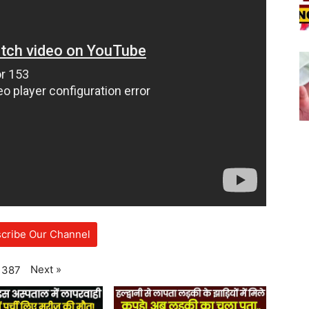
cribe Our Channel
Next
»
387