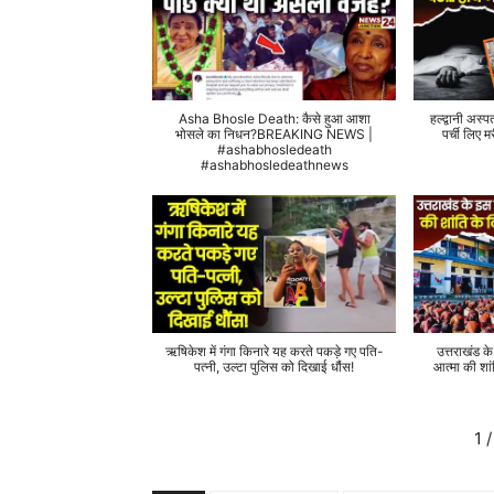
Asha Bhosle Death: कैसे हुआ आशा
हल्द्वानी अस्प
भोसले का निधन?BREAKING NEWS |
पर्ची लिए
#ashabhosledeath
#ashabhosledeathnews
ऋषिकेश में गंगा किनारे यह करते पकड़े गए पति-
उत्तराखंड क
पत्नी, उल्टा पुलिस को दिखाई धौंस!
आत्मा की शां
1
/