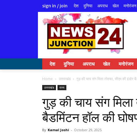
देश
दुनिया
अपराध
खेल
मनोरंजन
sign in / join
देश
दुनिया
अपराध
खेल
मनोरंजन
Home
उत्तराखंड
गुड़ की चाय संग मिला तोहफा, सीएम की इंडोर बै
उत्तराखंड
राज्य
गुड़ की चाय संग मिला
बैडमिंटन हॉल की घोष
By
Kamal Joshi
-
October 29, 2025