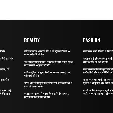
BEAUTY
FASHION
निर्णय
दर्दनाक हादसा: अपहरण केस में गई पुलिस टीम के 4
उत्तराखंडः धामी कैबिनेट ने लिए 15
जवान समेत 5 की मौत
ं गिरी कार, पांच
उत्तराखंड में दर्दनाक हादसाः गहरी 
नींद की झपकी बनी काल! मुरादाबाद में कार-ट्रॉली भिड़ंत,
लोगों की मौत से मचा कोहराम
उत्तराखंड के 4 युवकों की मौत
 फेरबदल, नई
उत्तराखंड कांग्रेस में बड़ा संगठ
कार्तिक पूर्णिमा पर चुनार रेलवे स्टेशन पर त्रासदी: छह
कार्यकारिणी और पांच समितियों क
महिलाओं की मौत
्द्वानी के
सड़क पर पत्थर, चारों ओर अफरा-तफ
सीएम धामी ने महाकुंभ में त्रिवेणी संगम के पवित्र जल में
मुखानी में दो गुटों के बीच हिंसक झ
माता को कराया स्नान
फिक अलर्ट, कई
खड़गे की रैली से पहले हल्द्वानी मे
क होंगे वाहन
प्रयागराज महाकुंभ में भगदड़ के बाद स्थिति सामान्य,
रूटों पर बदली व्यवस्था; जानिए कहा
किच्छा की महिला का मिला शव