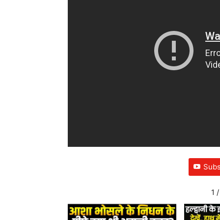
Subs
1
/