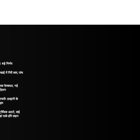
 बड़े निर्णय
खाई में गिरी कार, पांच
नात्मक फेरबदल, नई
ा ऐलान
रीः हल्द्वानी के
ड़प
ं ट्रैफिक अलर्ट, कई
ं पार्क होंगे वाहन