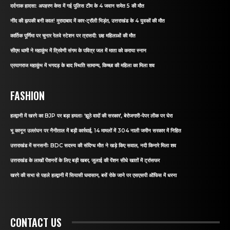
दर्दनाक हादसा: अपहरण केस में गई पुलिस टीम के 4 जवान समेत 5 की मौत
नींद की झपकी बनी काल! मुरादाबाद में कार-ट्रॉली भिड़ंत, उत्तराखंड के 4 युवकों की मौत
कार्तिक पूर्णिमा पर चुनार रेलवे स्टेशन पर त्रासदी: छह महिलाओं की मौत
सीएम धामी ने महाकुंभ में त्रिवेणी संगम के पवित्र जल में माता को कराया स्नान
प्रयागराज महाकुंभ में भगदड़ के बाद स्थिति सामान्य, किच्छा की महिला का मिला शव
FASHION
हल्द्वानी में खरगे का BJP पर बड़ा हमलाः ‘झूठे वादों की सरकार’, बेरोजगारी-पेपर लीक पर घेरा
भू कानून उल्लंघन पर नैनीताल में बड़ी कार्रवाई, 14 मामलों में 304 नाली जमीन सरकार में निहित
उत्तराखंड में सनसनीः BDC सदस्य की संदिग्ध मौत ने खड़े किए सवाल, नदी किनारे मिला शव
उत्तराखंड के लाखों पेंशनरों के लिए बड़ी खबर, जुलाई की पेंशन सीधे खातों में ट्रांसफर
खरगे की सभा से पहले हल्द्वानी में सियासी घमासान, बसें रोके जाने पर एसएसपी ऑफिस में धरना
CONTACT US