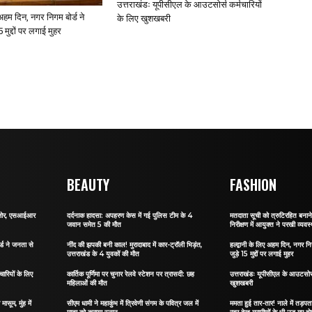
उत्तराखंडः यूपीसीएल के आउटसोर्स कर्मचारियों
ए अहम दिन, नगर निगम बोर्ड ने
के लिए खुशखबरी
 मुद्दों पर लगाई मुहर
BEAUTY
FASHION
र जोर, एसआईआर
दर्दनाक हादसा: अपहरण केस में गई पुलिस टीम के 4
मतदाता सूची को त्रुटिरहित बन
जवान समेत 5 की मौत
निरीक्षण में आयुक्त ने परखी व्यवस्
र्ड ने जनता से
नींद की झपकी बनी काल! मुरादाबाद में कार-ट्रॉली भिड़ंत,
हल्द्वानी के लिए अहम दिन, नगर नि
उत्तराखंड के 4 युवकों की मौत
जुड़े 15 मुद्दों पर लगाई मुहर
ारियों के लिए
कार्तिक पूर्णिमा पर चुनार रेलवे स्टेशन पर त्रासदी: छह
उत्तराखंडः यूपीसीएल के आउटसोर्स
महिलाओं की मौत
खुशखबरी
ासूम, मुंह में
सीएम धामी ने महाकुंभ में त्रिवेणी संगम के पवित्र जल में
ममता हुई तार-तार! नाले में तड़पता 