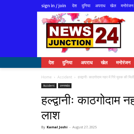
देश
दुनिया
अपराध
खेल
मनोरंजन
sign in / join
देश
दुनिया
अपराध
खेल
मनोरंजन
Home
Accident
हल्द्वानीः काठगोदाम नहर में गिरे युवक की मि
Accident
उत्तराखंड
हल्द्वानीः काठगोदाम नह
लाश
By
Kamal Joshi
-
August 27, 2025