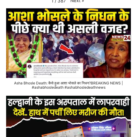
Next
»
1
/
387
Asha Bhosle Death: कैसे हुआ आशा भोसले का निधन?BREAKING NEWS |
#ashabhosledeath #ashabhosledeathnews