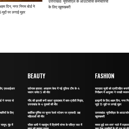
उत्तराखंडः यूपीसीएल के आउटसोर्स कर्मचारियों
ए अहम दिन, नगर निगम बोर्ड ने
के लिए खुशखबरी
 मुद्दों पर लगाई मुहर
BEAUTY
FASHION
र जोर, एसआईआर
दर्दनाक हादसा: अपहरण केस में गई पुलिस टीम के 4
मतदाता सूची को त्रुटिरहित बन
जवान समेत 5 की मौत
निरीक्षण में आयुक्त ने परखी व्यवस्
र्ड ने जनता से
नींद की झपकी बनी काल! मुरादाबाद में कार-ट्रॉली भिड़ंत,
हल्द्वानी के लिए अहम दिन, नगर नि
उत्तराखंड के 4 युवकों की मौत
जुड़े 15 मुद्दों पर लगाई मुहर
ारियों के लिए
कार्तिक पूर्णिमा पर चुनार रेलवे स्टेशन पर त्रासदी: छह
उत्तराखंडः यूपीसीएल के आउटसोर्स
महिलाओं की मौत
खुशखबरी
ासूम, मुंह में
सीएम धामी ने महाकुंभ में त्रिवेणी संगम के पवित्र जल में
ममता हुई तार-तार! नाले में तड़पता 
माता को कराया स्नान
रबर देख ग्रामीणों के भी उड़ गए ह