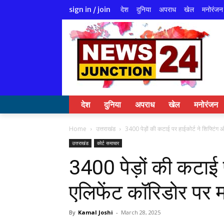
देश
दुनिया
अपराध
खेल
मनोरंजन
sign in / join
देश
दुनिया
अपराध
खेल
मनोरंजन
Home
उत्तराखंड
3400 पेड़ों की कटाई पर हाईकोर्ट ने शिफ्टिंग 
उत्तराखंड
कोर्ट समाचार
3400 पेड़ों की कटाई 
एलिफेंट कॉरिडोर पर म
By
Kamal Joshi
-
March 28, 2025