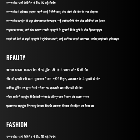
उत्तराखंडः धामी कैबिनेट ने लिए 15 बड़े निर्णय
उत्तराखंड में दर्दनाक हादसाः गहरी खाई में गिरी कार, पांच लोगों की मौत से मचा कोहराम
उत्तराखंड कांग्रेस में बड़ा संगठनात्मक फेरबदल, नई कार्यकारिणी और पांच समितियों का ऐलान
सड़क पर पत्थर, चारों ओर अफरा-तफरीः हल्द्वानी के मुखानी में दो गुटों के बीच हिंसक झड़प
खड़गे की रैली से पहले हल्द्वानी में ट्रैफिक अलर्ट, कई रूटों पर बदली व्यवस्था; जानिए कहां पार्क होंगे वाहन
BEAUTY
दर्दनाक हादसा: अपहरण केस में गई पुलिस टीम के 4 जवान समेत 5 की मौत
नींद की झपकी बनी काल! मुरादाबाद में कार-ट्रॉली भिड़ंत, उत्तराखंड के 4 युवकों की मौत
कार्तिक पूर्णिमा पर चुनार रेलवे स्टेशन पर त्रासदी: छह महिलाओं की मौत
सीएम धामी ने महाकुंभ में त्रिवेणी संगम के पवित्र जल में माता को कराया स्नान
प्रयागराज महाकुंभ में भगदड़ के बाद स्थिति सामान्य, किच्छा की महिला का मिला शव
FASHION
उत्तराखंडः धामी कैबिनेट ने लिए 15 बड़े निर्णय