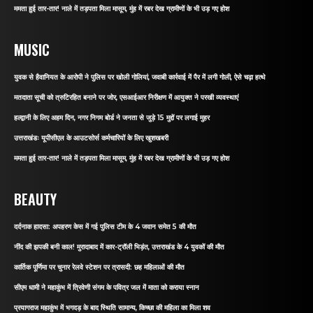
ममता हुई तार-तार! नाले में तड़पता मिला मासूम, मुंह में रबर देख ग्रामीणों के भी उड़ गए होश
MUSIC
युवक से हैवानियत के आरोपी ने पुलिस पर खोली गोलियां, जवाबी कार्रवाई में पैर में लगी गोली, ऐसे चढ़ा हत्थे
मतदाता सूची को त्रुटिरहित बनाने पर जोर, एसआईआर निरीक्षण में आयुक्त ने परखी व्यवस्थाएं
हल्द्वानी के लिए अहम दिन, नगर निगम बोर्ड ने जनता से जुड़े 15 मुद्दों पर लगाई मुहर
उत्तराखंडः यूपीसीएल के आउटसोर्स कर्मचारियों के लिए खुशखबरी
ममता हुई तार-तार! नाले में तड़पता मिला मासूम, मुंह में रबर देख ग्रामीणों के भी उड़ गए होश
BEAUTY
दर्दनाक हादसा: अपहरण केस में गई पुलिस टीम के 4 जवान समेत 5 की मौत
नींद की झपकी बनी काल! मुरादाबाद में कार-ट्रॉली भिड़ंत, उत्तराखंड के 4 युवकों की मौत
कार्तिक पूर्णिमा पर चुनार रेलवे स्टेशन पर त्रासदी: छह महिलाओं की मौत
सीएम धामी ने महाकुंभ में त्रिवेणी संगम के पवित्र जल में माता को कराया स्नान
प्रयागराज महाकुंभ में भगदड़ के बाद स्थिति सामान्य, किच्छा की महिला का मिला शव