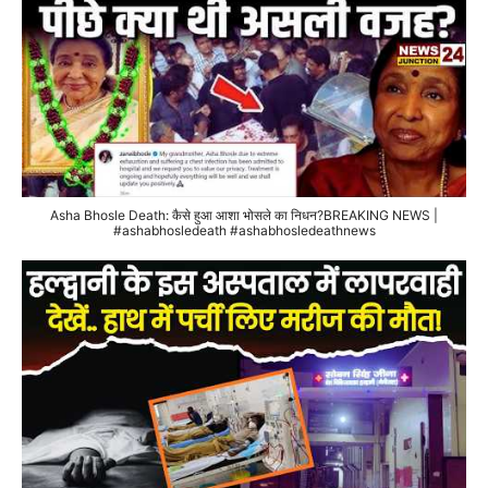
Asha Bhosle Death: कैसे हुआ आशा भोसले का निधन?BREAKING NEWS |
#ashabhosledeath #ashabhosledeathnews