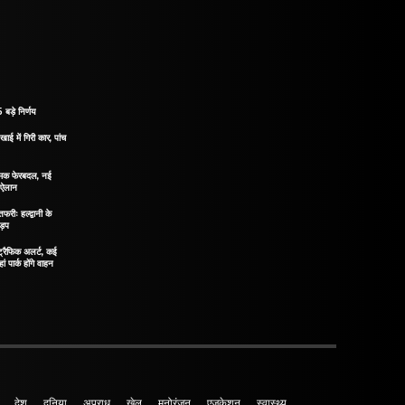
 बड़े निर्णय
खाई में गिरी कार, पांच
नात्मक फेरबदल, नई
ा ऐलान
रीः हल्द्वानी के
ड़प
ं ट्रैफिक अलर्ट, कई
ं पार्क होंगे वाहन
देश
दुनिया
अपराध
खेल
मनोरंजन
एजुकेशन
स्वास्थ्य