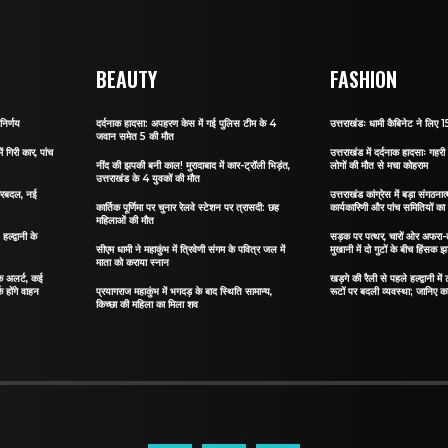
BEAUTY
FASHION
निर्णय
दर्दनाक हादसा: अपहरण केस में गई पुलिस टीम के 4
उत्तराखंडः धामी कैबिनेट ने लिए 15
जवान समेत 5 की मौत
ं गिरी कार, पांच
उत्तराखंड में दर्दनाक हादसाः गहरी 
नींद की झपकी बनी काल! मुरादाबाद में कार-ट्रॉली भिड़ंत,
लोगों की मौत से मचा कोहराम
उत्तराखंड के 4 युवकों की मौत
 फेरबदल, नई
उत्तराखंड कांग्रेस में बड़ा संगठ
कार्तिक पूर्णिमा पर चुनार रेलवे स्टेशन पर त्रासदी: छह
कार्यकारिणी और पांच समितियों क
महिलाओं की मौत
्द्वानी के
सड़क पर पत्थर, चारों ओर अफरा-तफ
सीएम धामी ने महाकुंभ में त्रिवेणी संगम के पवित्र जल में
मुखानी में दो गुटों के बीच हिंसक झ
माता को कराया स्नान
फिक अलर्ट, कई
खड़गे की रैली से पहले हल्द्वानी मे
क होंगे वाहन
प्रयागराज महाकुंभ में भगदड़ के बाद स्थिति सामान्य,
रूटों पर बदली व्यवस्था; जानिए कहा
किच्छा की महिला का मिला शव