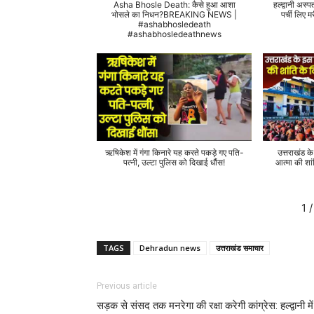
Asha Bhosle Death: कैसे हुआ आशा
हल्द्वानी अस्प
भोसले का निधन?BREAKING NEWS |
पर्ची लिए
#ashabhosledeath
#ashabhosledeathnews
ऋषिकेश में गंगा किनारे यह करते पकड़े गए पति-
उत्तराखंड क
पत्नी, उल्टा पुलिस को दिखाई धौंस!
आत्मा की शां
1
/
TAGS
Dehradun news
उत्तराखंड समाचार
Previous article
सड़क से संसद तक मनरेगा की रक्षा करेगी कांग्रेस: हल्द्वानी में