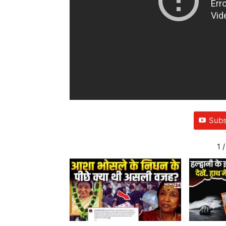
Subs
1
/