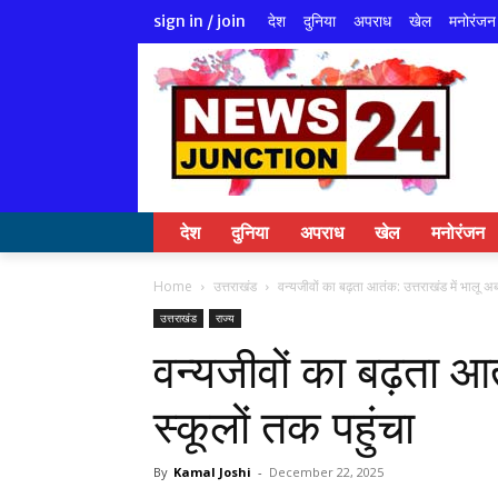
देश
दुनिया
अपराध
खेल
मनोरंजन
sign in / join
देश
दुनिया
अपराध
खेल
मनोरंजन
Home
उत्तराखंड
वन्यजीवों का बढ़ता आतंक: उत्तराखंड में भालू अब
उत्तराखंड
राज्य
वन्यजीवों का बढ़ता आत
स्कूलों तक पहुंचा
By
Kamal Joshi
-
December 22, 2025