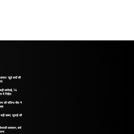
हमलाः ‘झूठे वादों की
ेरा
ड़ी कार्रवाई, 14
 में निहित
य की संदिग्ध मौत ने
 शव
िए बड़ी खबर, जुलाई की
 सियासी घमासान, बसें
धरना