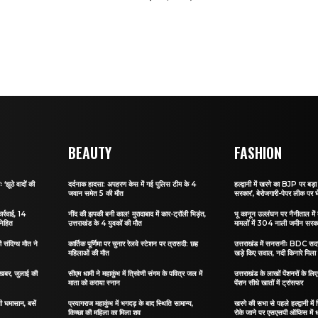
BEAUTY
FASHION
 ‘झूठे वादों की
दर्दनाक हादसा: अपहरण केस में गई पुलिस टीम के 4
हल्द्वानी में खरगे का BJP पर बड़ा 
जवान समेत 5 की मौत
सरकार’, बेरोजगारी-पेपर लीक पर घ
ार्रवाई, 14
नींद की झपकी बनी काल! मुरादाबाद में कार-ट्रॉली भिड़ंत,
भू कानून उल्लंघन पर नैनीताल में ब
निहित
उत्तराखंड के 4 युवकों की मौत
मामलों में 304 नाली जमीन सरकार
संदिग्ध मौत ने
कार्तिक पूर्णिमा पर चुनार रेलवे स्टेशन पर त्रासदी: छह
उत्तराखंड में सनसनीः BDC सदस्
महिलाओं की मौत
खड़े किए सवाल, नदी किनारे मिला
ी खबर, जुलाई की
सीएम धामी ने महाकुंभ में त्रिवेणी संगम के पवित्र जल में
उत्तराखंड के लाखों पेंशनरों के ल
माता को कराया स्नान
पेंशन सीधे खातों में ट्रांसफर
सी घमासान, बसें
प्रयागराज महाकुंभ में भगदड़ के बाद स्थिति सामान्य,
खरगे की सभा से पहले हल्द्वानी में
किच्छा की महिला का मिला शव
रोके जाने पर एसएसपी ऑफिस में 