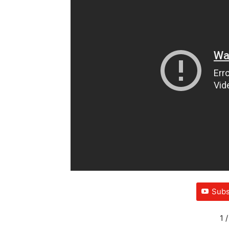
Subs
1
/