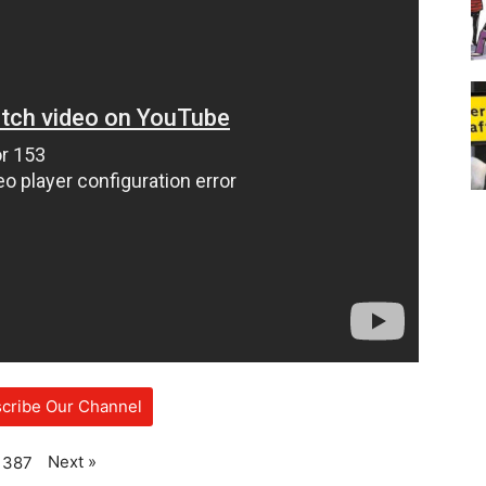
cribe Our Channel
Next
»
387