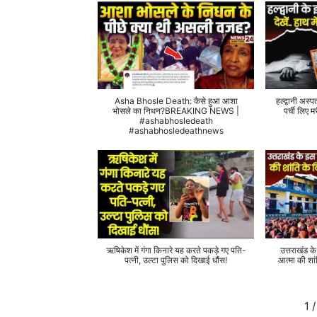
Asha Bhosle Death: कैसे हुआ आशा
हल्द्वानी अस्प
भोसले का निधन?BREAKING NEWS |
पर्ची लिए
#ashabhosledeath
#ashabhosledeathnews
ऋषिकेश में गंगा किनारे यह करते पकड़े गए पति-
उत्तराखंड क
पत्नी, उल्टा पुलिस को दिखाई धौंस!
आत्मा की शां
1
/