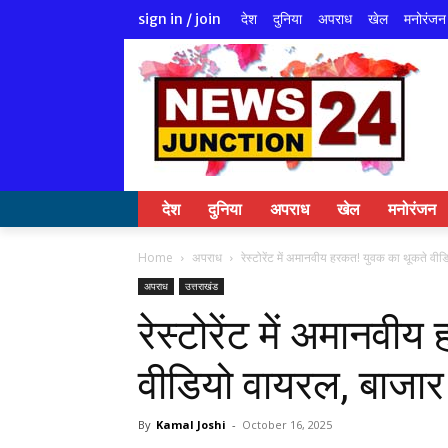
देश
दुनिया
अपराध
खेल
मनोरंजन
sign in / join
देश
दुनिया
अपराध
खेल
मनोरंजन
Home
अपराध
रेस्टोरेंट में अमानवीय हरकत! युवक का थूकते वीड
अपराध
उत्तराखंड
रेस्टोरेंट में अमानव
वीडियो वायरल, बाजार
By
Kamal Joshi
-
October 16, 2025