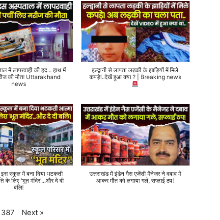
ताल में लापरवाही की हद... हाथ में
हल्द्वानी से लापता लड़की के झाड़ियों में मिले
 मरीज की मौत! Uttarakhand
कपड़े!..देखें हुआ क्या ? | Breaking news
news
े इस स्कूल में बना दिया भटकती
उत्तराखंड में इंडेन गैस एजेंसी मैनेजर ने दबाव में
ति के लिए 'भूत मंदिर'...और दे दी
आकर मौत को लगाया गले, सप्लाई ठप!
बलि!
Next
»
387