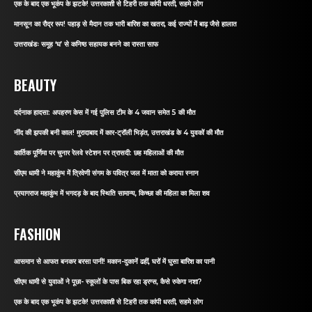
एक के बाद एक भूकंप के झटके! उत्तरकाशी से टिहरी तक कांपी धरती, सहमे लोग
मानसून का रौद्र रूप! पहाड़ से मैदान तक भारी बारिश का खतरा, कई राज्यों में बाढ़ जैसे हालात
उत्तराखंडः समूह ‘घ’ से कनिष्ठ सहायक बनने का रास्ता साफ
BEAUTY
दर्दनाक हादसा: अपहरण केस में गई पुलिस टीम के 4 जवान समेत 5 की मौत
नींद की झपकी बनी काल! मुरादाबाद में कार-ट्रॉली भिड़ंत, उत्तराखंड के 4 युवकों की मौत
कार्तिक पूर्णिमा पर चुनार रेलवे स्टेशन पर त्रासदी: छह महिलाओं की मौत
सीएम धामी ने महाकुंभ में त्रिवेणी संगम के पवित्र जल में माता को कराया स्नान
प्रयागराज महाकुंभ में भगदड़ के बाद स्थिति सामान्य, किच्छा की महिला का मिला शव
FASHION
आसमान से आफत बनकर बरसा पानी! मकान-दुकानें ढहीं, घरों में घुसा बारिश का पानी
सीएम धामी से युवाओं ने पूछा- स्कूलों के पास बिक रहा ड्रग्स, कैसे रुकेगा नशा?
एक के बाद एक भूकंप के झटके! उत्तरकाशी से टिहरी तक कांपी धरती, सहमे लोग