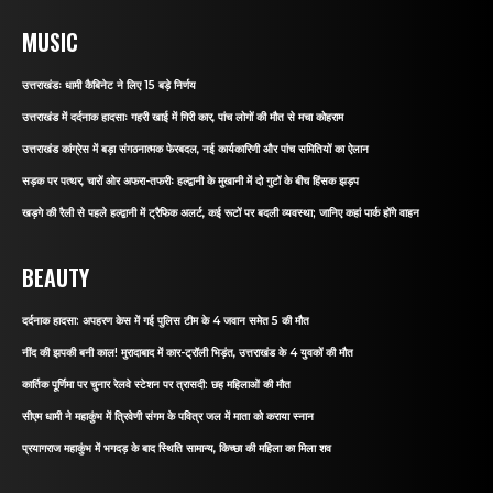
MUSIC
उत्तराखंडः धामी कैबिनेट ने लिए 15 बड़े निर्णय
उत्तराखंड में दर्दनाक हादसाः गहरी खाई में गिरी कार, पांच लोगों की मौत से मचा कोहराम
उत्तराखंड कांग्रेस में बड़ा संगठनात्मक फेरबदल, नई कार्यकारिणी और पांच समितियों का ऐलान
सड़क पर पत्थर, चारों ओर अफरा-तफरीः हल्द्वानी के मुखानी में दो गुटों के बीच हिंसक झड़प
खड़गे की रैली से पहले हल्द्वानी में ट्रैफिक अलर्ट, कई रूटों पर बदली व्यवस्था; जानिए कहां पार्क होंगे वाहन
BEAUTY
दर्दनाक हादसा: अपहरण केस में गई पुलिस टीम के 4 जवान समेत 5 की मौत
नींद की झपकी बनी काल! मुरादाबाद में कार-ट्रॉली भिड़ंत, उत्तराखंड के 4 युवकों की मौत
कार्तिक पूर्णिमा पर चुनार रेलवे स्टेशन पर त्रासदी: छह महिलाओं की मौत
सीएम धामी ने महाकुंभ में त्रिवेणी संगम के पवित्र जल में माता को कराया स्नान
प्रयागराज महाकुंभ में भगदड़ के बाद स्थिति सामान्य, किच्छा की महिला का मिला शव