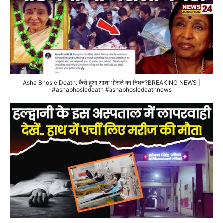
Asha Bhosle Death: कैसे हुआ आशा भोसले का निधन?BREAKING NEWS |
#ashabhosledeath #ashabhosledeathnews