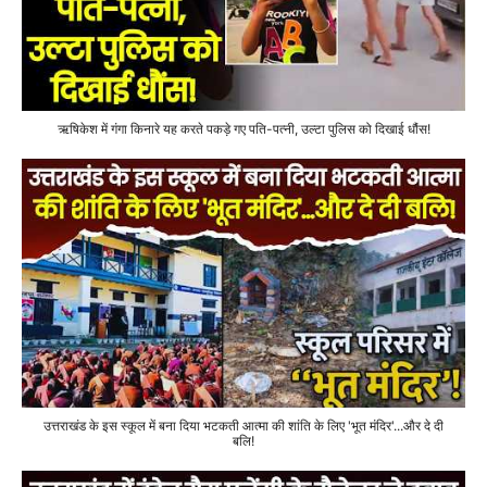
ऋषिकेश में गंगा किनारे यह करते पकड़े गए पति-पत्नी, उल्टा पुलिस को दिखाई धौंस!
उत्तराखंड के इस स्कूल में बना दिया भटकती आत्मा की शांति के लिए 'भूत मंदिर'...और दे दी
बलि!