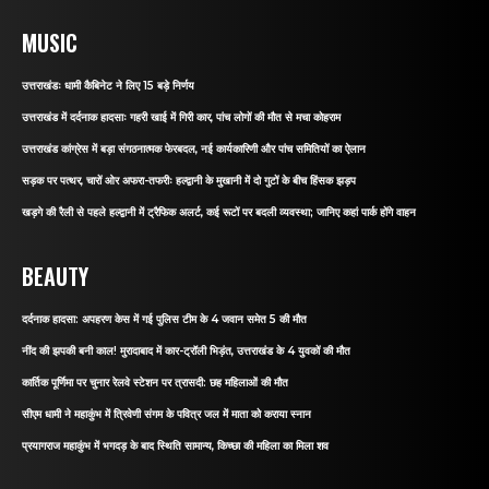
MUSIC
उत्तराखंडः धामी कैबिनेट ने लिए 15 बड़े निर्णय
उत्तराखंड में दर्दनाक हादसाः गहरी खाई में गिरी कार, पांच लोगों की मौत से मचा कोहराम
उत्तराखंड कांग्रेस में बड़ा संगठनात्मक फेरबदल, नई कार्यकारिणी और पांच समितियों का ऐलान
सड़क पर पत्थर, चारों ओर अफरा-तफरीः हल्द्वानी के मुखानी में दो गुटों के बीच हिंसक झड़प
खड़गे की रैली से पहले हल्द्वानी में ट्रैफिक अलर्ट, कई रूटों पर बदली व्यवस्था; जानिए कहां पार्क होंगे वाहन
BEAUTY
दर्दनाक हादसा: अपहरण केस में गई पुलिस टीम के 4 जवान समेत 5 की मौत
नींद की झपकी बनी काल! मुरादाबाद में कार-ट्रॉली भिड़ंत, उत्तराखंड के 4 युवकों की मौत
कार्तिक पूर्णिमा पर चुनार रेलवे स्टेशन पर त्रासदी: छह महिलाओं की मौत
सीएम धामी ने महाकुंभ में त्रिवेणी संगम के पवित्र जल में माता को कराया स्नान
प्रयागराज महाकुंभ में भगदड़ के बाद स्थिति सामान्य, किच्छा की महिला का मिला शव