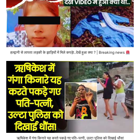
हल्द्वानी से लापता लड़की के झाड़ियों में मिले कपड़े!..देखें हुआ क्या ? | Breaking news
ऋषिकेश में गंगा किनारे यह करते पकड़े गए पति-पत्नी, उल्टा पुलिस को दिखाई धौंस!