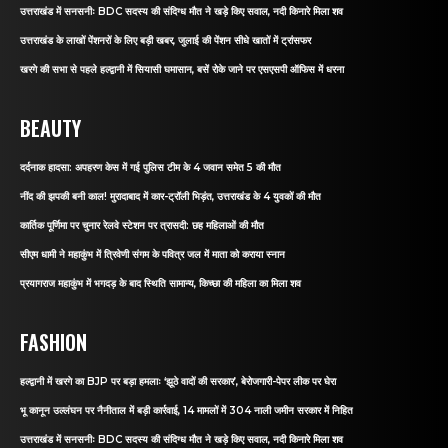
उत्तराखंड में सनसनीः BDC सदस्य की संदिग्ध मौत ने खड़े किए सवाल, नदी किनारे मिला शव
उत्तराखंड के लाखों पेंशनरों के लिए बड़ी खबर, जुलाई की पेंशन सीधे खातों में ट्रांसफर
खरगे की सभा से पहले हल्द्वानी में सियासी घमासान, बसें रोके जाने पर एसएसपी ऑफिस में धरना
BEAUTY
दर्दनाक हादसा: अपहरण केस में गई पुलिस टीम के 4 जवान समेत 5 की मौत
नींद की झपकी बनी काल! मुरादाबाद में कार-ट्रॉली भिड़ंत, उत्तराखंड के 4 युवकों की मौत
कार्तिक पूर्णिमा पर चुनार रेलवे स्टेशन पर त्रासदी: छह महिलाओं की मौत
सीएम धामी ने महाकुंभ में त्रिवेणी संगम के पवित्र जल में माता को कराया स्नान
प्रयागराज महाकुंभ में भगदड़ के बाद स्थिति सामान्य, किच्छा की महिला का मिला शव
FASHION
हल्द्वानी में खरगे का BJP पर बड़ा हमलाः ‘झूठे वादों की सरकार’, बेरोजगारी-पेपर लीक पर घेरा
भू कानून उल्लंघन पर नैनीताल में बड़ी कार्रवाई, 14 मामलों में 304 नाली जमीन सरकार में निहित
उत्तराखंड में सनसनीः BDC सदस्य की संदिग्ध मौत ने खड़े किए सवाल, नदी किनारे मिला शव