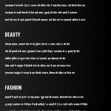
उत्तराखंड में सनसनीः BDC सदस्य की संदिग्ध मौत ने खड़े किए सवाल, नदी किनारे मिला शव
उत्तराखंड के लाखों पेंशनरों के लिए बड़ी खबर, जुलाई की पेंशन सीधे खातों में ट्रांसफर
खरगे की सभा से पहले हल्द्वानी में सियासी घमासान, बसें रोके जाने पर एसएसपी ऑफिस में धरना
BEAUTY
दर्दनाक हादसा: अपहरण केस में गई पुलिस टीम के 4 जवान समेत 5 की मौत
नींद की झपकी बनी काल! मुरादाबाद में कार-ट्रॉली भिड़ंत, उत्तराखंड के 4 युवकों की मौत
कार्तिक पूर्णिमा पर चुनार रेलवे स्टेशन पर त्रासदी: छह महिलाओं की मौत
सीएम धामी ने महाकुंभ में त्रिवेणी संगम के पवित्र जल में माता को कराया स्नान
प्रयागराज महाकुंभ में भगदड़ के बाद स्थिति सामान्य, किच्छा की महिला का मिला शव
FASHION
हल्द्वानी में खरगे का BJP पर बड़ा हमलाः ‘झूठे वादों की सरकार’, बेरोजगारी-पेपर लीक पर घेरा
भू कानून उल्लंघन पर नैनीताल में बड़ी कार्रवाई, 14 मामलों में 304 नाली जमीन सरकार में निहित