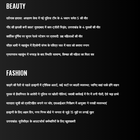
BEAUTY
दर्दनाक हादसा: अपहरण केस में गई पुलिस टीम के 4 जवान समेत 5 की मौत
नींद की झपकी बनी काल! मुरादाबाद में कार-ट्रॉली भिड़ंत, उत्तराखंड के 4 युवकों की मौत
कार्तिक पूर्णिमा पर चुनार रेलवे स्टेशन पर त्रासदी: छह महिलाओं की मौत
सीएम धामी ने महाकुंभ में त्रिवेणी संगम के पवित्र जल में माता को कराया स्नान
प्रयागराज महाकुंभ में भगदड़ के बाद स्थिति सामान्य, किच्छा की महिला का मिला शव
FASHION
खड़गे की रैली से पहले हल्द्वानी में ट्रैफिक अलर्ट, कई रूटों पर बदली व्यवस्था; जानिए कहां पार्क होंगे वाहन
युवक से हैवानियत के आरोपी ने पुलिस पर खोली गोलियां, जवाबी कार्रवाई में पैर में लगी गोली, ऐसे चढ़ा हत्थे
मतदाता सूची को त्रुटिरहित बनाने पर जोर, एसआईआर निरीक्षण में आयुक्त ने परखी व्यवस्थाएं
हल्द्वानी के लिए अहम दिन, नगर निगम बोर्ड ने जनता से जुड़े 15 मुद्दों पर लगाई मुहर
उत्तराखंडः यूपीसीएल के आउटसोर्स कर्मचारियों के लिए खुशखबरी