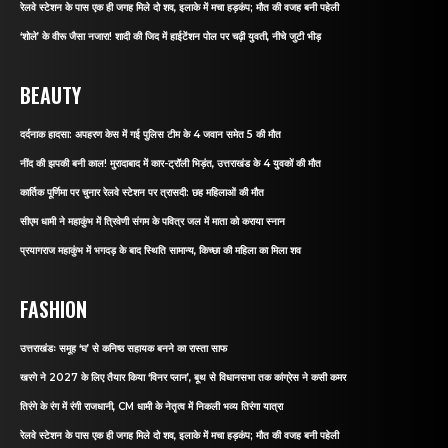
रेलवे स्टेशन के पास एक ही जगह मिले दो शव, इलाके में मचा हड़कंप; मौत की वजह बनी पहेली
‘शोले’ के वीरू जैसा नजारा! शादी की जिद में हाईटेंशन पोल पर चढ़ी युवती, नीचे जुटी भीड़
BEAUTY
दर्दनाक हादसा: अपहरण केस में गई पुलिस टीम के 4 जवान समेत 5 की मौत
नींद की झपकी बनी काल! मुरादाबाद में कार-ट्रॉली भिड़ंत, उत्तराखंड के 4 युवकों की मौत
कार्तिक पूर्णिमा पर चुनार रेलवे स्टेशन पर त्रासदी: छह महिलाओं की मौत
सीएम धामी ने महाकुंभ में त्रिवेणी संगम के पवित्र जल में माता को कराया स्नान
प्रयागराज महाकुंभ में भगदड़ के बाद स्थिति सामान्य, किच्छा की महिला का मिला शव
FASHION
उत्तराखंडः समूह ‘घ’ से कनिष्ठ सहायक बनने का रास्ता साफ
खरगे ने 2027 के लिए तैयार किया ‘विनर प्लान’, बूथ से विधानसभा तक कांग्रेस ने कसी कमर
तिरंगे के रंग में रंगी राजधानी, CM धामी के नेतृत्व में निकली भव्य तिरंगा यात्रा
रेलवे स्टेशन के पास एक ही जगह मिले दो शव, इलाके में मचा हड़कंप; मौत की वजह बनी पहेली