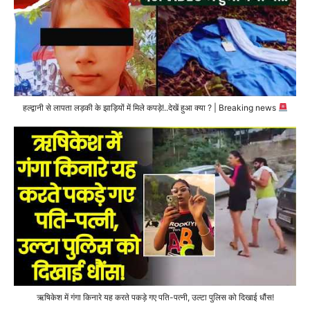
हल्द्वानी से लापता लड़की के झाड़ियों में मिले कपड़े!..देखें हुआ क्या ? | Breaking news
ऋषिकेश में गंगा किनारे यह करते पकड़े गए पति-पत्नी, उल्टा पुलिस को दिखाई धौंस!