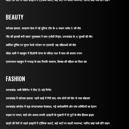
खड़गे की रैली से पहले हल्द्वानी में ट्रैफिक अलर्ट, कई रूटों पर बदली व्यवस्था; जानिए कहां पार्क होंगे वाहन
BEAUTY
दर्दनाक हादसा: अपहरण केस में गई पुलिस टीम के 4 जवान समेत 5 की मौत
नींद की झपकी बनी काल! मुरादाबाद में कार-ट्रॉली भिड़ंत, उत्तराखंड के 4 युवकों की मौत
कार्तिक पूर्णिमा पर चुनार रेलवे स्टेशन पर त्रासदी: छह महिलाओं की मौत
सीएम धामी ने महाकुंभ में त्रिवेणी संगम के पवित्र जल में माता को कराया स्नान
प्रयागराज महाकुंभ में भगदड़ के बाद स्थिति सामान्य, किच्छा की महिला का मिला शव
FASHION
उत्तराखंडः धामी कैबिनेट ने लिए 15 बड़े निर्णय
उत्तराखंड में दर्दनाक हादसाः गहरी खाई में गिरी कार, पांच लोगों की मौत से मचा कोहराम
उत्तराखंड कांग्रेस में बड़ा संगठनात्मक फेरबदल, नई कार्यकारिणी और पांच समितियों का ऐलान
सड़क पर पत्थर, चारों ओर अफरा-तफरीः हल्द्वानी के मुखानी में दो गुटों के बीच हिंसक झड़प
खड़गे की रैली से पहले हल्द्वानी में ट्रैफिक अलर्ट, कई रूटों पर बदली व्यवस्था; जानिए कहां पार्क होंगे वाहन