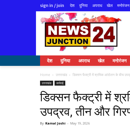
देश
दुनिया
अपराध
खेल
मनोरंजन
sign in / join
देश
दुनिया
अपराध
खेल
मनोरंजन
Home
उत्तराखंड
डिक्सन फैक्ट्री में श्रमिक आंदोलन के बीच उप
उत्तराखंड
कार्रवाई
डिक्सन फैक्ट्री में 
उपद्रव, तीन और गिरफ
By
Kamal Joshi
-
May 19, 2026