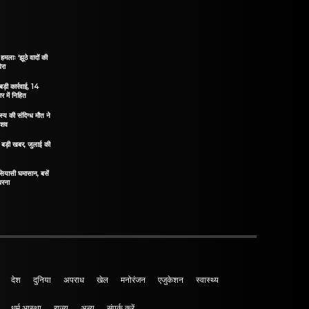
हमलाः ‘झूठे वादों की
ेरा
ड़ी कार्रवाई, 14
 में निहित
य की संदिग्ध मौत ने
 शव
िए बड़ी खबर, जुलाई की
 सियासी घमासान, बसें
धरना
देश
दुनिया
अपराध
खेल
मनोरंजन
एजुकेशन
स्वास्थ्य
धर्म आस्था
राज्य
अन्य
संपर्क करें