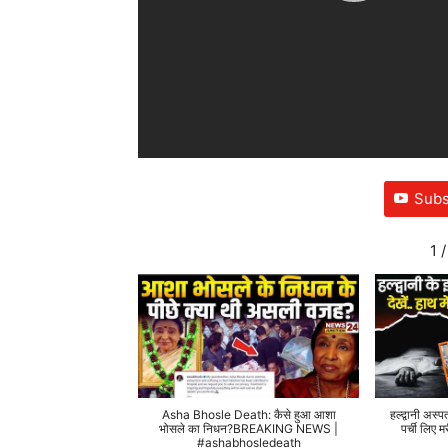
Subs
1
/
Asha Bhosle Death: कैसे हुआ आशा
हल्द्वानी अस्प
भोसले का निधन?BREAKING NEWS |
पर्ची लिए
#ashabhosledeath