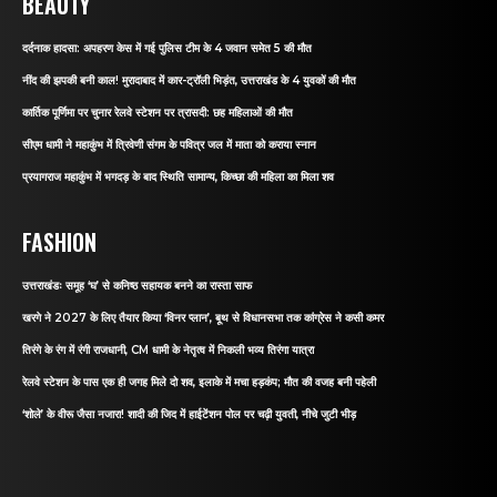
BEAUTY
दर्दनाक हादसा: अपहरण केस में गई पुलिस टीम के 4 जवान समेत 5 की मौत
नींद की झपकी बनी काल! मुरादाबाद में कार-ट्रॉली भिड़ंत, उत्तराखंड के 4 युवकों की मौत
कार्तिक पूर्णिमा पर चुनार रेलवे स्टेशन पर त्रासदी: छह महिलाओं की मौत
सीएम धामी ने महाकुंभ में त्रिवेणी संगम के पवित्र जल में माता को कराया स्नान
प्रयागराज महाकुंभ में भगदड़ के बाद स्थिति सामान्य, किच्छा की महिला का मिला शव
FASHION
उत्तराखंडः समूह ‘घ’ से कनिष्ठ सहायक बनने का रास्ता साफ
खरगे ने 2027 के लिए तैयार किया ‘विनर प्लान’, बूथ से विधानसभा तक कांग्रेस ने कसी कमर
तिरंगे के रंग में रंगी राजधानी, CM धामी के नेतृत्व में निकली भव्य तिरंगा यात्रा
रेलवे स्टेशन के पास एक ही जगह मिले दो शव, इलाके में मचा हड़कंप; मौत की वजह बनी पहेली
‘शोले’ के वीरू जैसा नजारा! शादी की जिद में हाईटेंशन पोल पर चढ़ी युवती, नीचे जुटी भीड़