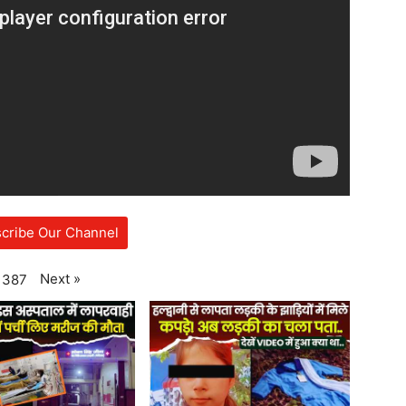
cribe Our Channel
Next
»
387