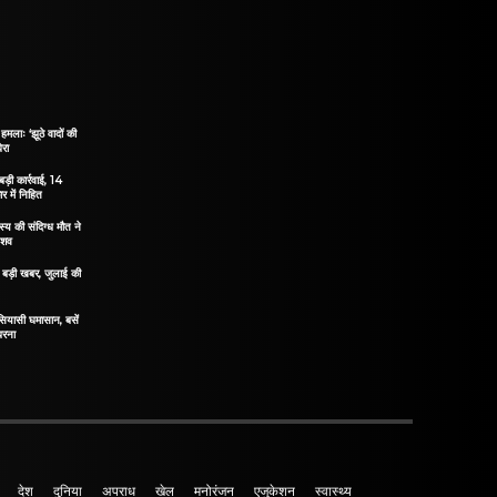
हमलाः ‘झूठे वादों की
ेरा
ड़ी कार्रवाई, 14
 में निहित
य की संदिग्ध मौत ने
 शव
िए बड़ी खबर, जुलाई की
 सियासी घमासान, बसें
धरना
देश
दुनिया
अपराध
खेल
मनोरंजन
एजुकेशन
स्वास्थ्य