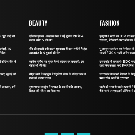
BEAUTY
FASHION
 ‘झूठे वादों की
दर्दनाक हादसा: अपहरण केस में गई पुलिस टीम के 4
हल्द्वानी में खरगे का BJP पर बड़ा 
जवान समेत 5 की मौत
सरकार’, बेरोजगारी-पेपर लीक पर घ
ार्रवाई, 14
नींद की झपकी बनी काल! मुरादाबाद में कार-ट्रॉली भिड़ंत,
भू कानून उल्लंघन पर नैनीताल में ब
निहित
उत्तराखंड के 4 युवकों की मौत
मामलों में 304 नाली जमीन सरकार
संदिग्ध मौत ने
कार्तिक पूर्णिमा पर चुनार रेलवे स्टेशन पर त्रासदी: छह
उत्तराखंड में सनसनीः BDC सदस्
महिलाओं की मौत
खड़े किए सवाल, नदी किनारे मिला
ी खबर, जुलाई की
सीएम धामी ने महाकुंभ में त्रिवेणी संगम के पवित्र जल में
उत्तराखंड के लाखों पेंशनरों के ल
माता को कराया स्नान
पेंशन सीधे खातों में ट्रांसफर
सी घमासान, बसें
प्रयागराज महाकुंभ में भगदड़ के बाद स्थिति सामान्य,
खरगे की सभा से पहले हल्द्वानी में
किच्छा की महिला का मिला शव
रोके जाने पर एसएसपी ऑफिस में 