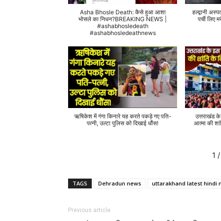
Asha Bhosle Death: कैसे हुआ आशा
हल्द्वानी अस्प
भोसले का निधन?BREAKING NEWS |
पर्ची लिए
#ashabhosledeath
#ashabhosledeathnews
ऋषिकेश में गंगा किनारे यह करते पकड़े गए पति-
उत्तराखंड क
पत्नी, उल्टा पुलिस को दिखाई धौंस!
आत्मा की शां
1
/
TAGS
Dehradun news
uttarakhand latest hindi
Previous article