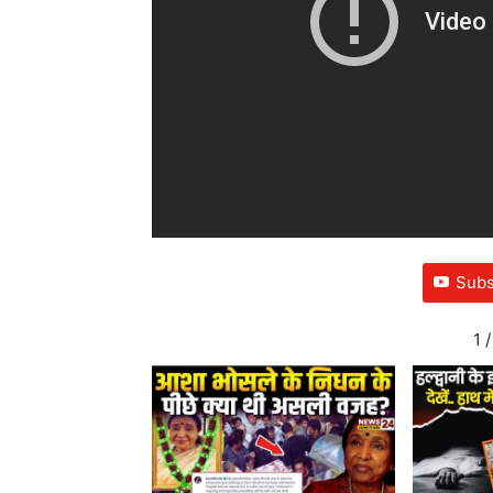
Subs
1
/