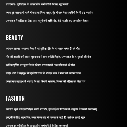
उत्तराखंडः यूपीसीएल के आउटसोर्स कर्मचारियों के लिए खुशखबरी
ममता हुई तार-तार! नाले में तड़पता मिला मासूम, मुंह में रबर देख ग्रामीणों के भी उड़ गए होश
उत्तराखंड में बारिश का रौद्र रूप: यमुनोत्री हाईवे बंद, 85 सड़कें ठप, जनजीवन बेहाल
BEAUTY
दर्दनाक हादसा: अपहरण केस में गई पुलिस टीम के 4 जवान समेत 5 की मौत
नींद की झपकी बनी काल! मुरादाबाद में कार-ट्रॉली भिड़ंत, उत्तराखंड के 4 युवकों की मौत
कार्तिक पूर्णिमा पर चुनार रेलवे स्टेशन पर त्रासदी: छह महिलाओं की मौत
सीएम धामी ने महाकुंभ में त्रिवेणी संगम के पवित्र जल में माता को कराया स्नान
प्रयागराज महाकुंभ में भगदड़ के बाद स्थिति सामान्य, किच्छा की महिला का मिला शव
FASHION
मतदाता सूची को त्रुटिरहित बनाने पर जोर, एसआईआर निरीक्षण में आयुक्त ने परखी व्यवस्थाएं
हल्द्वानी के लिए अहम दिन, नगर निगम बोर्ड ने जनता से जुड़े 15 मुद्दों पर लगाई मुहर
उत्तराखंडः यूपीसीएल के आउटसोर्स कर्मचारियों के लिए खुशखबरी