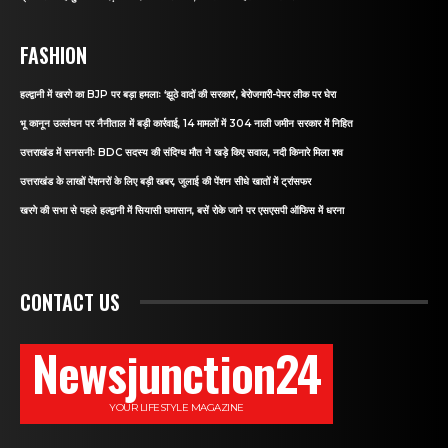
FASHION
हल्द्वानी में खरगे का BJP पर बड़ा हमलाः ‘झूठे वादों की सरकार’, बेरोजगारी-पेपर लीक पर घेरा
भू कानून उल्लंघन पर नैनीताल में बड़ी कार्रवाई, 14 मामलों में 304 नाली जमीन सरकार में निहित
उत्तराखंड में सनसनीः BDC सदस्य की संदिग्ध मौत ने खड़े किए सवाल, नदी किनारे मिला शव
उत्तराखंड के लाखों पेंशनरों के लिए बड़ी खबर, जुलाई की पेंशन सीधे खातों में ट्रांसफर
खरगे की सभा से पहले हल्द्वानी में सियासी घमासान, बसें रोके जाने पर एसएसपी ऑफिस में धरना
CONTACT US
Newsjunction24
YOUR LIFESTYLE MAGAZINE