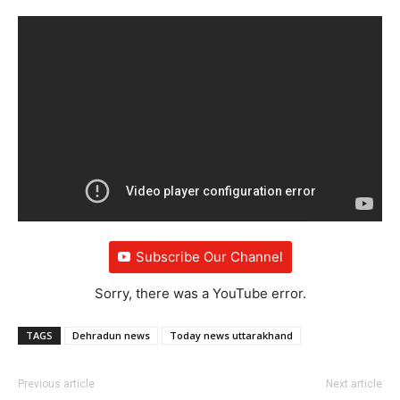
Subscribe Our Channel
Sorry, there was a YouTube error.
TAGS
Dehradun news
Today news uttarakhand
Previous article
Next article