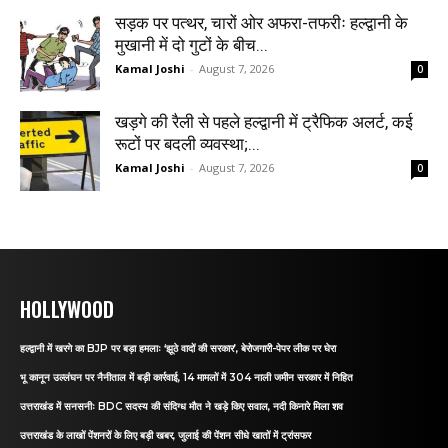
सड़क पर पत्थर, चारों ओर अफरा-तफरीः हल्द्वानी के
मुखानी में दो गुटों के बीच...
Kamal Joshi
-
August 7, 2026
0
खड़गे की रैली से पहले हल्द्वानी में ट्रैफिक अलर्ट, कई
रूटों पर बदली व्यवस्था;...
Kamal Joshi
-
August 7, 2026
0
HOLLYWOOD
हल्द्वानी में खरगे का BJP पर बड़ा हमलाः ‘झूठे वादों की सरकार’, बेरोजगारी-पेपर लीक पर घेरा
भू कानून उल्लंघन पर नैनीताल में बड़ी कार्रवाई, 14 मामलों में 304 नाली जमीन सरकार में निहित
उत्तराखंड में सनसनीः BDC सदस्य की संदिग्ध मौत ने खड़े किए सवाल, नदी किनारे मिला शव
उत्तराखंड के लाखों पेंशनरों के लिए बड़ी खबर, जुलाई की पेंशन सीधे खातों में ट्रांसफर