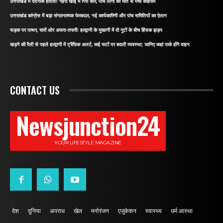
उत्तराखंड में दर्दनाक हादसाः गहरी खाई में गिरी कार, पांच लोगों की मौत से मचा कोहराम
उत्तराखंड कांग्रेस में बड़ा संगठनात्मक फेरबदल, नई कार्यकारिणी और पांच समितियों का ऐलान
सड़क पर पत्थर, चारों ओर अफरा-तफरीः हल्द्वानी के मुखानी में दो गुटों के बीच हिंसक झड़प
खड़गे की रैली से पहले हल्द्वानी में ट्रैफिक अलर्ट, कई रूटों पर बदली व्यवस्था; जानिए कहां पार्क होंगे वाहन
CONTACT US
Newsjunction24
YOUR LIFESTYLE MAGAZINE
देश
दुनिया
अपराध
खेल
मनोरंजन
एजुकेशन
स्वास्थ्य
धर्म आस्था