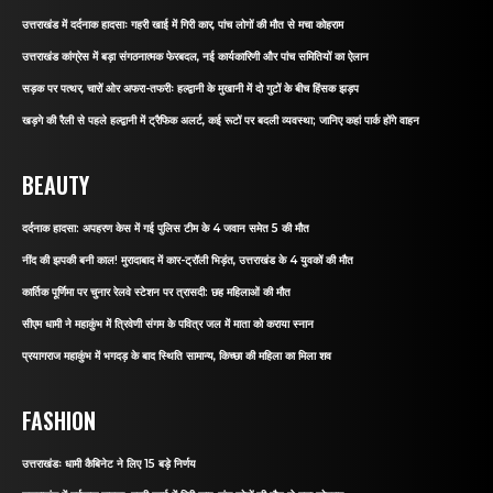
उत्तराखंड में दर्दनाक हादसाः गहरी खाई में गिरी कार, पांच लोगों की मौत से मचा कोहराम
उत्तराखंड कांग्रेस में बड़ा संगठनात्मक फेरबदल, नई कार्यकारिणी और पांच समितियों का ऐलान
सड़क पर पत्थर, चारों ओर अफरा-तफरीः हल्द्वानी के मुखानी में दो गुटों के बीच हिंसक झड़प
खड़गे की रैली से पहले हल्द्वानी में ट्रैफिक अलर्ट, कई रूटों पर बदली व्यवस्था; जानिए कहां पार्क होंगे वाहन
BEAUTY
दर्दनाक हादसा: अपहरण केस में गई पुलिस टीम के 4 जवान समेत 5 की मौत
नींद की झपकी बनी काल! मुरादाबाद में कार-ट्रॉली भिड़ंत, उत्तराखंड के 4 युवकों की मौत
कार्तिक पूर्णिमा पर चुनार रेलवे स्टेशन पर त्रासदी: छह महिलाओं की मौत
सीएम धामी ने महाकुंभ में त्रिवेणी संगम के पवित्र जल में माता को कराया स्नान
प्रयागराज महाकुंभ में भगदड़ के बाद स्थिति सामान्य, किच्छा की महिला का मिला शव
FASHION
उत्तराखंडः धामी कैबिनेट ने लिए 15 बड़े निर्णय