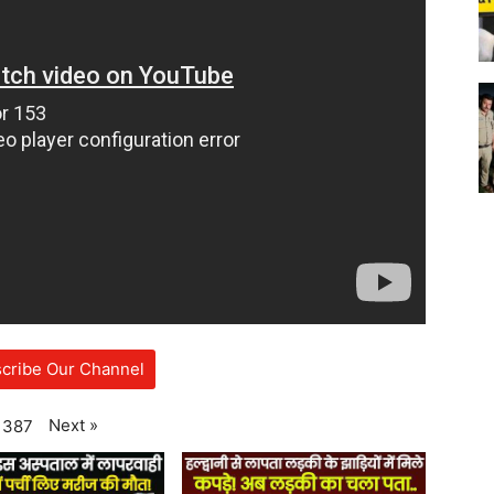
cribe Our Channel
Next
»
387