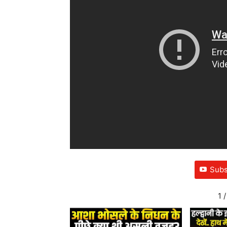
Subs
1
/