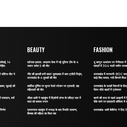
BEAUTY
FASHION
ार्रवाई, 14
दर्दनाक हादसा: अपहरण केस में गई पुलिस टीम के 4
भू कानून उल्लंघन पर नैनीताल में ब
निहित
जवान समेत 5 की मौत
मामलों में 304 नाली जमीन सरकार
संदिग्ध मौत ने
नींद की झपकी बनी काल! मुरादाबाद में कार-ट्रॉली भिड़ंत,
उत्तराखंड में सनसनीः BDC सदस्
उत्तराखंड के 4 युवकों की मौत
खड़े किए सवाल, नदी किनारे मिला
ी खबर, जुलाई की
कार्तिक पूर्णिमा पर चुनार रेलवे स्टेशन पर त्रासदी: छह
उत्तराखंड के लाखों पेंशनरों के ल
महिलाओं की मौत
पेंशन सीधे खातों में ट्रांसफर
सी घमासान, बसें
सीएम धामी ने महाकुंभ में त्रिवेणी संगम के पवित्र जल में
खरगे की सभा से पहले हल्द्वानी में
माता को कराया स्नान
रोके जाने पर एसएसपी ऑफिस में 
निर्णय
प्रयागराज महाकुंभ में भगदड़ के बाद स्थिति सामान्य,
उत्तराखंडः धामी कैबिनेट ने लिए 15
किच्छा की महिला का मिला शव