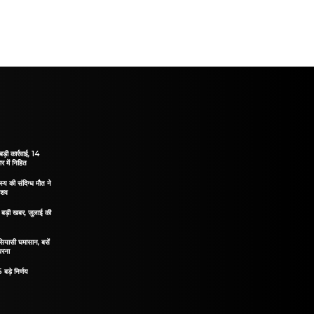
ड़ी कार्रवाई, 14
 में निहित
य की संदिग्ध मौत ने
 शव
िए बड़ी खबर, जुलाई की
 सियासी घमासान, बसें
धरना
 बड़े निर्णय