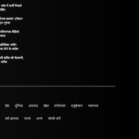
ंच में फर्जी निकले
लंबित
दनाक हादसा! ट्रैक्टर
टा गुस्सा
पत्तिजनक वीडियो
फ्तार
! अतिरिक्त जमीन
्जा लेने के आदेश
ारी बारिश की चेतावनी,
़ी अपील
देश
दुनिया
अपराध
खेल
मनोरंजन
एजुकेशन
स्वास्थ्य
धर्म आस्था
राज्य
अन्य
संपर्क करें