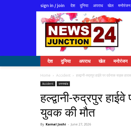
देश
दुनिया
अपराध
खेल
मनोरंजन
sign in / join
देश
दुनिया
अपराध
खेल
मनोरंजन
Home
Accident
हल्द्वानी-रुद्रपुर हाईवे पर दर्दनाक सड़क हा
Accident
उत्तराखंड
हल्द्वानी-रुद्रपुर हाई
युवक की मौत
By
Kamal Joshi
-
June 27, 2026