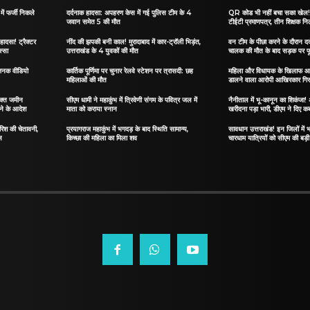
ं फर्जी निकले
दर्दनाक हादसा: अपहरण केस में गई पुलिस टीम के 4
QR कोड भी नहीं बचा सका खेल! जा
जवान समेत 5 की मौत
टीईटी प्रमाणपत्र, तीन शिक्षक नि
हादसा! ट्रैक्टर
नींद की झपकी बनी काल! मुरादाबाद में कार-ट्रॉली भिड़ंत,
वन टीम के पीछा करने के दौरान दर्
स्सा
उत्तराखंड के 4 युवकों की मौत
चालक की मौत के बाद सड़क पर फू
जनक वीडियो
कार्तिक पूर्णिमा पर चुनार रेलवे स्टेशन पर त्रासदी: छह
महिला और विधायक के खिलाफ आ
महिलाओं की मौत
डालने वाला आरोपी आखिरकार गिर
िक्त जमीन
सीएम धामी ने महाकुंभ में त्रिवेणी संगम के पवित्र जल में
नैनीताल में भू-कानून का शिकंजा
ेने के आदेश
माता को कराया स्नान
खरीदना पड़ा भारी, डीएम ने दिए कब
ारिश की चेतावनी,
प्रयागराज महाकुंभ में भगदड़ के बाद स्थिति सामान्य,
सावधान उत्तराखंड! इन जिलों में भ
ल
किच्छा की महिला का मिला शव
चारधाम यात्रियों को सीएम की बड