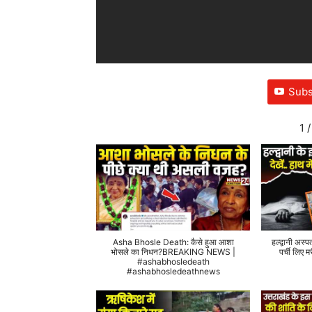
Subs
1
/
Asha Bhosle Death: कैसे हुआ आशा
हल्द्वानी अस्प
भोसले का निधन?BREAKING NEWS |
पर्ची लिए
#ashabhosledeath
#ashabhosledeathnews