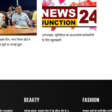
उत्तराखंडः यूपीसीएल के आउटसोर्स कर्मचारियों
ए अहम दिन, नगर निगम बोर्ड ने
के लिए खुशखबरी
 मुद्दों पर लगाई मुहर
BEAUTY
FASHION
र जोर, एसआईआर
दर्दनाक हादसा: अपहरण केस में गई पुलिस टीम के 4
मतदाता सूची को त्रुटिरहित बन