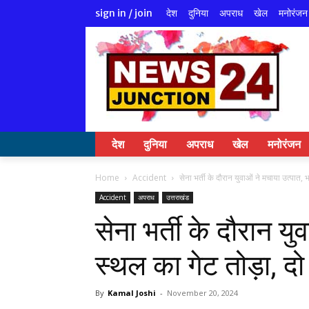
देश
दुनिया
अपराध
खेल
मनोरंजन
sign in / join
देश
दुनिया
अपराध
खेल
मनोरंजन
Home
Accident
सेना भर्ती के दौरान युवाओं ने मचाया उत्पात, भ
Accident
अपराध
उत्तराखंड
सेना भर्ती के दौरान युव
स्थल का गेट तोड़ा, द
By
Kamal Joshi
-
November 20, 2024