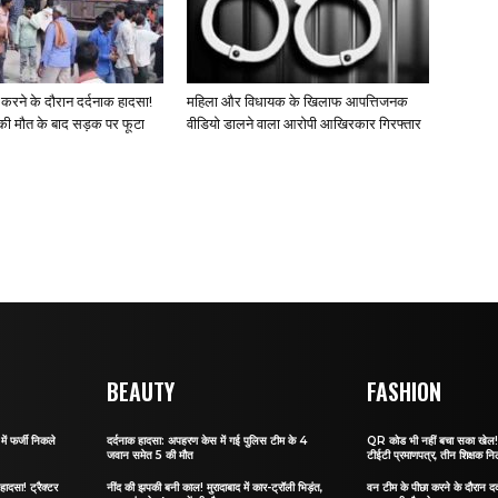
 करने के दौरान दर्दनाक हादसा!
महिला और विधायक के खिलाफ आपत्तिजनक
की मौत के बाद सड़क पर फूटा
वीडियो डालने वाला आरोपी आखिरकार गिरफ्तार
BEAUTY
FASHION
ं फर्जी निकले
दर्दनाक हादसा: अपहरण केस में गई पुलिस टीम के 4
QR कोड भी नहीं बचा सका खेल! जा
जवान समेत 5 की मौत
टीईटी प्रमाणपत्र, तीन शिक्षक नि
हादसा! ट्रैक्टर
नींद की झपकी बनी काल! मुरादाबाद में कार-ट्रॉली भिड़ंत,
वन टीम के पीछा करने के दौरान दर्