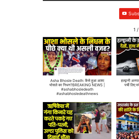
Subs
1
/
Asha Bhosle Death: कैसे हुआ आशा
हल्द्वानी अस्प
भोसले का निधन?BREAKING NEWS |
पर्ची लिए
#ashabhosledeath
#ashabhosledeathnews