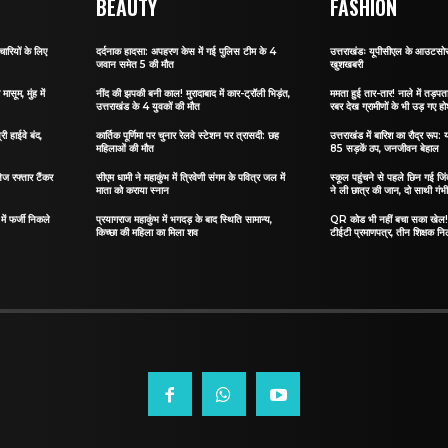
BEAUTY
FASHION
ारियों के लिए
दर्दनाक हादसा: अपहरण केस में गई पुलिस टीम के 4
उत्तराखंडः यूपीसीएल के आउटसोर्स
जवान समेत 5 की मौत
खुशखबरी
ासूम, मुंह में
नींद की झपकी बनी काल! मुरादाबाद में कार-ट्रॉली भिड़ंत,
ममता हुई तार-तार! नाले में तड़पता 
उत्तराखंड के 4 युवकों की मौत
रबर देख ग्रामीणों के भी उड़ गए ह
री हाईवे बंद,
कार्तिक पूर्णिमा पर चुनार रेलवे स्टेशन पर त्रासदी: छह
उत्तराखंड में बारिश का रौद्र रूप: य
महिलाओं की मौत
85 सड़कें ठप, जनजीवन बेहाल
ेज रफ्तार टैंकर
सीएम धामी ने महाकुंभ में त्रिवेणी संगम के पवित्र जल में
स्कूल पहुंचने से पहले छिन गई जिं
माता को कराया स्नान
ने ली छात्र की जान, दो साथी गंभ
ं फर्जी निकले
प्रयागराज महाकुंभ में भगदड़ के बाद स्थिति सामान्य,
QR कोड भी नहीं बचा सका खेल! जा
किच्छा की महिला का मिला शव
टीईटी प्रमाणपत्र, तीन शिक्षक नि