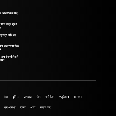
 कर्मचारियों के लिए
मिला मासूम, मुंह में
ोश
मुनोत्री हाईवे बंद,
दगी: तेज रफ्तार टैंकर
ीर
ंच में फर्जी निकले
लंबित
देश
दुनिया
अपराध
खेल
मनोरंजन
एजुकेशन
स्वास्थ्य
धर्म आस्था
राज्य
अन्य
संपर्क करें