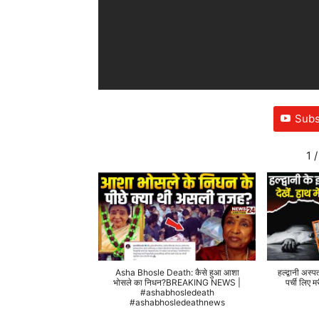
Subs
1
/
Asha Bhosle Death: कैसे हुआ आशा
हल्द्वानी अस्प
भोसले का निधन?BREAKING NEWS |
पर्ची लिए
#ashabhosledeath
#ashabhosledeathnews