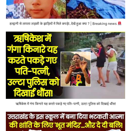
हल्द्वानी से लापता लड़की के झाड़ियों में मिले कपड़े!..देखें हुआ क्या ? | Breaking news
ऋषिकेश में गंगा किनारे यह करते पकड़े गए पति-पत्नी, उल्टा पुलिस को दिखाई धौंस!