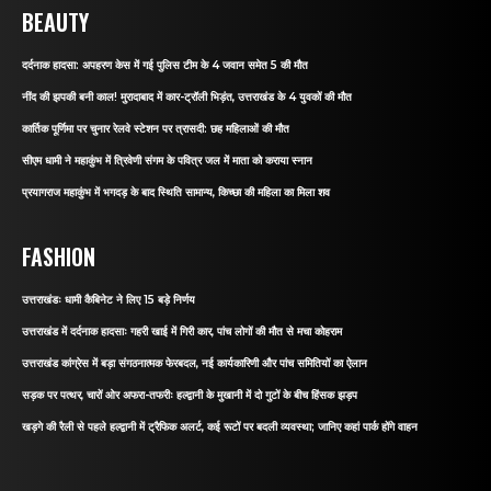
BEAUTY
दर्दनाक हादसा: अपहरण केस में गई पुलिस टीम के 4 जवान समेत 5 की मौत
नींद की झपकी बनी काल! मुरादाबाद में कार-ट्रॉली भिड़ंत, उत्तराखंड के 4 युवकों की मौत
कार्तिक पूर्णिमा पर चुनार रेलवे स्टेशन पर त्रासदी: छह महिलाओं की मौत
सीएम धामी ने महाकुंभ में त्रिवेणी संगम के पवित्र जल में माता को कराया स्नान
प्रयागराज महाकुंभ में भगदड़ के बाद स्थिति सामान्य, किच्छा की महिला का मिला शव
FASHION
उत्तराखंडः धामी कैबिनेट ने लिए 15 बड़े निर्णय
उत्तराखंड में दर्दनाक हादसाः गहरी खाई में गिरी कार, पांच लोगों की मौत से मचा कोहराम
उत्तराखंड कांग्रेस में बड़ा संगठनात्मक फेरबदल, नई कार्यकारिणी और पांच समितियों का ऐलान
सड़क पर पत्थर, चारों ओर अफरा-तफरीः हल्द्वानी के मुखानी में दो गुटों के बीच हिंसक झड़प
खड़गे की रैली से पहले हल्द्वानी में ट्रैफिक अलर्ट, कई रूटों पर बदली व्यवस्था; जानिए कहां पार्क होंगे वाहन