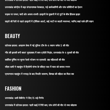
उत्तराखंड में दर्दनाक हादसाः गहरी खाई में गिरी कार, पांच लोगों की मौत से मचा कोहराम
उत्तराखंड कांग्रेस में बड़ा संगठनात्मक फेरबदल, नई कार्यकारिणी और पांच समितियों का ऐलान
सड़क पर पत्थर, चारों ओर अफरा-तफरीः हल्द्वानी के मुखानी में दो गुटों के बीच हिंसक झड़प
खड़गे की रैली से पहले हल्द्वानी में ट्रैफिक अलर्ट, कई रूटों पर बदली व्यवस्था; जानिए कहां पार्क होंगे वाहन
BEAUTY
दर्दनाक हादसा: अपहरण केस में गई पुलिस टीम के 4 जवान समेत 5 की मौत
नींद की झपकी बनी काल! मुरादाबाद में कार-ट्रॉली भिड़ंत, उत्तराखंड के 4 युवकों की मौत
कार्तिक पूर्णिमा पर चुनार रेलवे स्टेशन पर त्रासदी: छह महिलाओं की मौत
सीएम धामी ने महाकुंभ में त्रिवेणी संगम के पवित्र जल में माता को कराया स्नान
प्रयागराज महाकुंभ में भगदड़ के बाद स्थिति सामान्य, किच्छा की महिला का मिला शव
FASHION
उत्तराखंडः धामी कैबिनेट ने लिए 15 बड़े निर्णय
उत्तराखंड में दर्दनाक हादसाः गहरी खाई में गिरी कार, पांच लोगों की मौत से मचा कोहराम