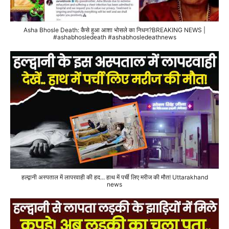
Asha Bhosle Death: कैसे हुआ आशा भोसले का निधन?BREAKING NEWS |
#ashabhosledeath #ashabhosledeathnews
हल्द्वानी अस्पताल में लापरवाही की हद... हाथ में पर्ची लिए मरीज की मौत! Uttarakhand
news