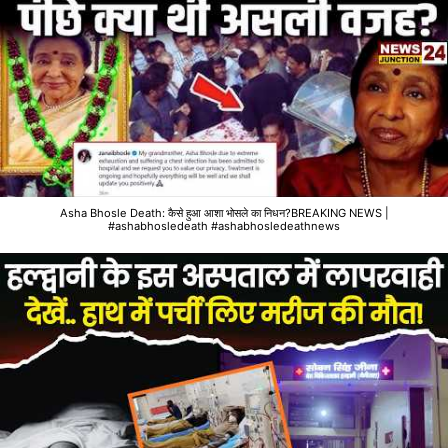
Asha Bhosle Death: कैसे हुआ आशा भोसले का निधन?BREAKING NEWS |
#ashabhosledeath #ashabhosledeathnews