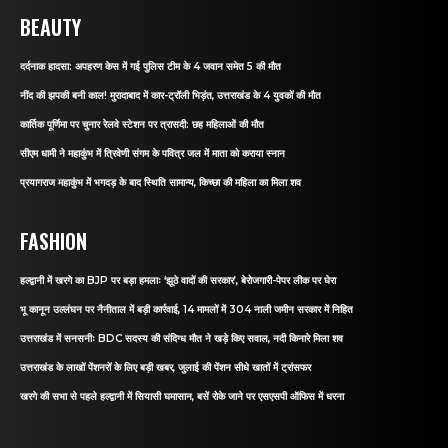
BEAUTY
दर्दनाक हादसा: अपहरण केस में गई पुलिस टीम के 4 जवान समेत 5 की मौत
नींद की झपकी बनी काल! मुरादाबाद में कार-ट्रॉली भिड़ंत, उत्तराखंड के 4 युवकों की मौत
कार्तिक पूर्णिमा पर चुनार रेलवे स्टेशन पर त्रासदी: छह महिलाओं की मौत
सीएम धामी ने महाकुंभ में त्रिवेणी संगम के पवित्र जल में माता को कराया स्नान
प्रयागराज महाकुंभ में भगदड़ के बाद स्थिति सामान्य, किच्छा की महिला का मिला शव
FASHION
हल्द्वानी में खरगे का BJP पर बड़ा हमलाः ‘झूठे वादों की सरकार’, बेरोजगारी-पेपर लीक पर घेरा
भू कानून उल्लंघन पर नैनीताल में बड़ी कार्रवाई, 14 मामलों में 304 नाली जमीन सरकार में निहित
उत्तराखंड में सनसनीः BDC सदस्य की संदिग्ध मौत ने खड़े किए सवाल, नदी किनारे मिला शव
उत्तराखंड के लाखों पेंशनरों के लिए बड़ी खबर, जुलाई की पेंशन सीधे खातों में ट्रांसफर
खरगे की सभा से पहले हल्द्वानी में सियासी घमासान, बसें रोके जाने पर एसएसपी ऑफिस में धरना