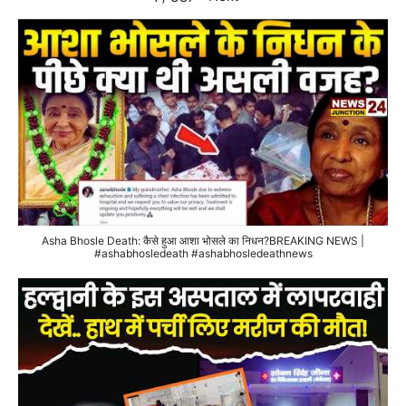
Asha Bhosle Death: कैसे हुआ आशा भोसले का निधन?BREAKING NEWS |
#ashabhosledeath #ashabhosledeathnews