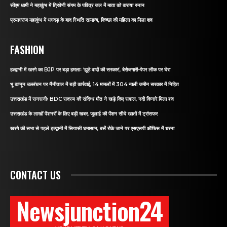
सीएम धामी ने महाकुंभ में त्रिवेणी संगम के पवित्र जल में माता को कराया स्नान
प्रयागराज महाकुंभ में भगदड़ के बाद स्थिति सामान्य, किच्छा की महिला का मिला शव
FASHION
हल्द्वानी में खरगे का BJP पर बड़ा हमलाः ‘झूठे वादों की सरकार’, बेरोजगारी-पेपर लीक पर घेरा
भू कानून उल्लंघन पर नैनीताल में बड़ी कार्रवाई, 14 मामलों में 304 नाली जमीन सरकार में निहित
उत्तराखंड में सनसनीः BDC सदस्य की संदिग्ध मौत ने खड़े किए सवाल, नदी किनारे मिला शव
उत्तराखंड के लाखों पेंशनरों के लिए बड़ी खबर, जुलाई की पेंशन सीधे खातों में ट्रांसफर
खरगे की सभा से पहले हल्द्वानी में सियासी घमासान, बसें रोके जाने पर एसएसपी ऑफिस में धरना
CONTACT US
Newsjunction24