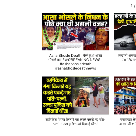
1
/
Asha Bhosle Death: कैसे हुआ आशा
हल्द्वानी अस्प
भोसले का निधन?BREAKING NEWS |
पर्ची लिए
#ashabhosledeath
#ashabhosledeathnews
ऋषिकेश में गंगा किनारे यह करते पकड़े गए पति-
उत्तराखंड क
पत्नी, उल्टा पुलिस को दिखाई धौंस!
आत्मा की शां