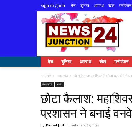
देश
दुनिया
अपराध
खेल
मनोरंजन
sign in / join
देश
दुनिया
अपराध
खेल
मनोरंजन
Home
उत्तराखंड
छोटा कैलाश: महाशिवरात्रि मेला शुरू होने से पह
उत्तराखंड
राज्य
छोटा कैलाश: महाशिवरात
प्रशासन ने बनाई वनव
By
Kamal Joshi
-
February 12, 2026