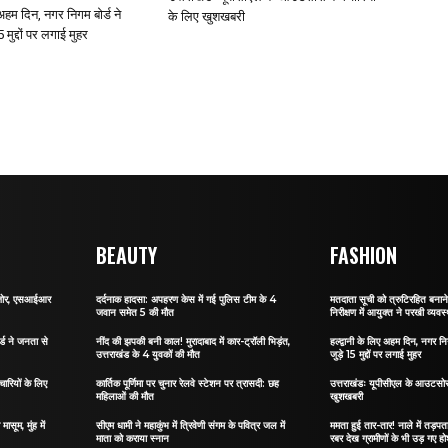
ए अहम दिन, नगर निगम बोर्ड ने
के लिए खुशखबरी
 मुद्दों पर लगाई मुहर
BEAUTY
FASHION
र जोर, एसआईआर
दर्दनाक हादसा: अपहरण केस में गई पुलिस टीम के 4
मतदाता सूची को त्रुटिरहित बन
जवान समेत 5 की मौत
निरीक्षण में आयुक्त ने परखी व्यवस्
र्ड ने जनता से
नींद की झपकी बनी काल! मुरादाबाद में कार-ट्रॉली भिड़ंत,
हल्द्वानी के लिए अहम दिन, नगर नि
उत्तराखंड के 4 युवकों की मौत
जुड़े 15 मुद्दों पर लगाई मुहर
ारियों के लिए
कार्तिक पूर्णिमा पर चुनार रेलवे स्टेशन पर त्रासदी: छह
उत्तराखंडः यूपीसीएल के आउटसोर्स
महिलाओं की मौत
खुशखबरी
ासूम, मुंह में
सीएम धामी ने महाकुंभ में त्रिवेणी संगम के पवित्र जल में
ममता हुई तार-तार! नाले में तड़पता 
माता को कराया स्नान
रबर देख ग्रामीणों के भी उड़ गए ह