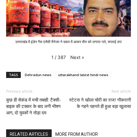
उत्तराखंड में इंडेन गैस एजेंसी मैनेजर ने दबाव में आकर मौत को लगाया गले, सप्लाई ठप!
Next
»
1
/
387
TAGS
Dehradun news
uttarakhand latest hindi news
Previous article
Next article
कुछ ही सेकंड में मची तबाही: टैक्सी-
स्टेटस ने खोला चोरी का राज! नौकरानी
बाइक की टक्कर के बाद लगी भीषण
के गहने पहनते ही हुआ बड़ा खुलासा
आग, दो युवकों ने तोड़ा दम
RELATED ARTICLES
MORE FROM AUTHOR