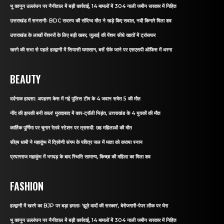
भू कानून उल्लंघन पर नैनीताल में बड़ी कार्रवाई, 14 मामलों में 304 नाली जमीन सरकार में निहित
उत्तराखंड में सनसनीः BDC सदस्य की संदिग्ध मौत ने खड़े किए सवाल, नदी किनारे मिला शव
उत्तराखंड के लाखों पेंशनरों के लिए बड़ी खबर, जुलाई की पेंशन सीधे खातों में ट्रांसफर
खरगे की सभा से पहले हल्द्वानी में सियासी घमासान, बसें रोके जाने पर एसएसपी ऑफिस में धरना
BEAUTY
दर्दनाक हादसा: अपहरण केस में गई पुलिस टीम के 4 जवान समेत 5 की मौत
नींद की झपकी बनी काल! मुरादाबाद में कार-ट्रॉली भिड़ंत, उत्तराखंड के 4 युवकों की मौत
कार्तिक पूर्णिमा पर चुनार रेलवे स्टेशन पर त्रासदी: छह महिलाओं की मौत
सीएम धामी ने महाकुंभ में त्रिवेणी संगम के पवित्र जल में माता को कराया स्नान
प्रयागराज महाकुंभ में भगदड़ के बाद स्थिति सामान्य, किच्छा की महिला का मिला शव
FASHION
हल्द्वानी में खरगे का BJP पर बड़ा हमलाः ‘झूठे वादों की सरकार’, बेरोजगारी-पेपर लीक पर घेरा
भू कानून उल्लंघन पर नैनीताल में बड़ी कार्रवाई, 14 मामलों में 304 नाली जमीन सरकार में निहित