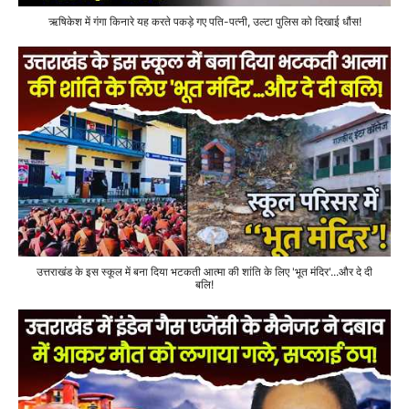
ऋषिकेश में गंगा किनारे यह करते पकड़े गए पति-पत्नी, उल्टा पुलिस को दिखाई धौंस!
उत्तराखंड के इस स्कूल में बना दिया भटकती आत्मा की शांति के लिए 'भूत मंदिर'...और दे दी
बलि!