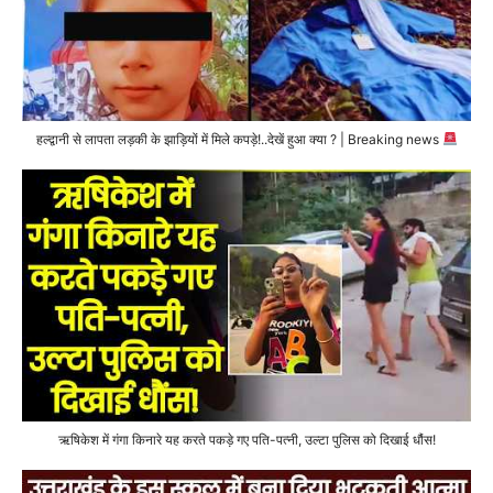
हल्द्वानी से लापता लड़की के झाड़ियों में मिले कपड़े!..देखें हुआ क्या ? | Breaking news
ऋषिकेश में गंगा किनारे यह करते पकड़े गए पति-पत्नी, उल्टा पुलिस को दिखाई धौंस!