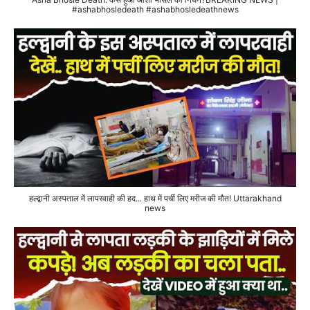
#ashabhosledeath #ashabhosledeathnews
हल्द्वानी अस्पताल में लापरवाही की हद... हाथ में पर्ची लिए मरीज की मौत! Uttarakhand
news