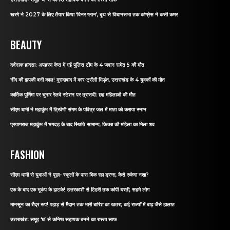
खरगे ने 2027 के लिए तैयार किया ‘विनर प्लान’, बूथ से विधानसभा तक कांग्रेस ने कसी कमर
BEAUTY
दर्दनाक हादसा: अपहरण केस में गई पुलिस टीम के 4 जवान समेत 5 की मौत
नींद की झपकी बनी काल! मुरादाबाद में कार-ट्रॉली भिड़ंत, उत्तराखंड के 4 युवकों की मौत
कार्तिक पूर्णिमा पर चुनार रेलवे स्टेशन पर त्रासदी: छह महिलाओं की मौत
सीएम धामी ने महाकुंभ में त्रिवेणी संगम के पवित्र जल में माता को कराया स्नान
प्रयागराज महाकुंभ में भगदड़ के बाद स्थिति सामान्य, किच्छा की महिला का मिला शव
FASHION
सीएम धामी से युवाओं ने पूछा- स्कूलों के पास बिक रहा ड्रग्स, कैसे रुकेगा नशा?
एक के बाद एक भूकंप के झटके! उत्तरकाशी से टिहरी तक कांपी धरती, सहमे लोग
मानसून का रौद्र रूप! पहाड़ से मैदान तक भारी बारिश का खतरा, कई राज्यों में बाढ़ जैसे हालात
उत्तराखंडः समूह ‘घ’ से कनिष्ठ सहायक बनने का रास्ता साफ